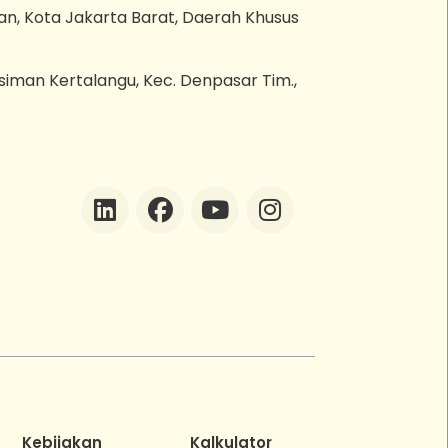
an, Kota Jakarta Barat, Daerah Khusus
esiman Kertalangu, Kec. Denpasar Tim.,
ZEBot
Asisten Digital ZonaEBT
Hai Kak!
Aku ZEBot, asisten digital ZonaEBT.
Ada yang bisa kubantu hari ini?
Kebijakan
Kalkulator