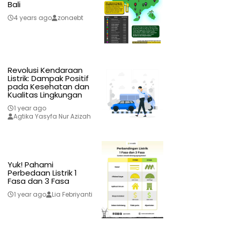
Bali
4 years ago
zonaebt
Revolusi Kendaraan
Listrik: Dampak Positif
pada Kesehatan dan
Kualitas Lingkungan
1 year ago
Agtika Yasyfa Nur Azizah
Yuk! Pahami
Perbedaan Listrik 1
Fasa dan 3 Fasa
1 year ago
Lia Febriyanti