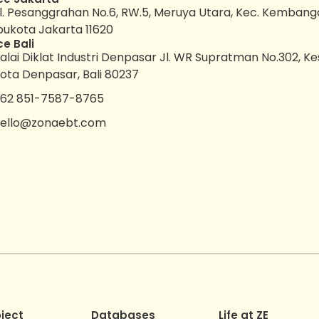
l. Pesanggrahan No.6, RW.5, Meruya Utara, Kec. Kembang
bukota Jakarta 11620
ce Bali
alai Diklat Industri Denpasar Jl. WR Supratman No.302, K
ota Denpasar, Bali 80237
62 851-7587-8765
ello@zonaebt.com
oject
Databases
Life at ZE