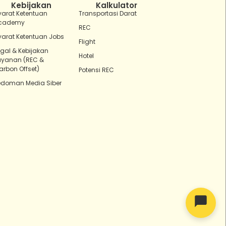
Kebijakan
Kalkulator
yarat Ketentuan
Transportasi Darat
cademy
REC
yarat Ketentuan Jobs
Flight
egal & Kebijakan
Hotel
ayanan (REC &
arbon Offset)
Potensi REC
edoman Media Siber