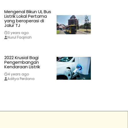
Mengenal Bikun UI, Bus
Listrik Lokal Pertama
yang beroperasi di
Jalur TJ
3 years ago
Nurul Faqiriah
2022 Krusial Bagi
Pengembangan
Kendaraan Listrik
4 years ago
Aditya Perdana