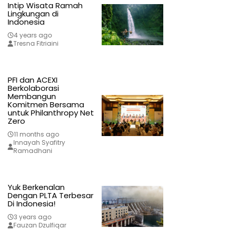
Intip Wisata Ramah
Lingkungan di
Indonesia
4 years ago
Tresna Fitriaini
PFI dan ACEXI
Berkolaborasi
Membangun
Komitmen Bersama
untuk Philanthropy Net
Zero
11 months ago
Innayah Syafitry
Ramadhani
Yuk Berkenalan
Dengan PLTA Terbesar
Di Indonesia!
3 years ago
Fauzan Dzulfiqar