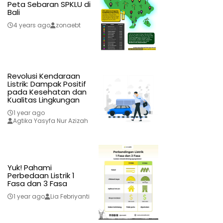
Peta Sebaran SPKLU di
Bali
4 years ago
zonaebt
Revolusi Kendaraan
Listrik: Dampak Positif
pada Kesehatan dan
Kualitas Lingkungan
1 year ago
Agtika Yasyfa Nur Azizah
Yuk! Pahami
Perbedaan Listrik 1
Fasa dan 3 Fasa
1 year ago
Lia Febriyanti