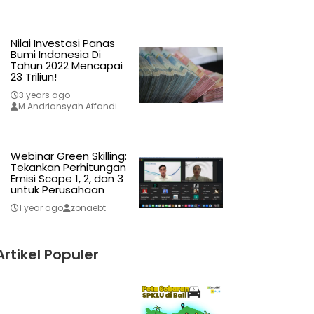
Nilai Investasi Panas
Bumi Indonesia Di
Tahun 2022 Mencapai
23 Triliun!
3 years ago
M Andriansyah Affandi
Webinar Green Skilling:
Tekankan Perhitungan
Emisi Scope 1, 2, dan 3
untuk Perusahaan
1 year ago
zonaebt
Artikel Populer