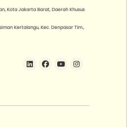
an, Kota Jakarta Barat, Daerah Khusus
esiman Kertalangu, Kec. Denpasar Tim.,
ZEBot
Asisten Digital ZonaEBT
Hai Kak!
Aku ZEBot, asisten digital ZonaEBT.
Ada yang bisa kubantu hari ini?