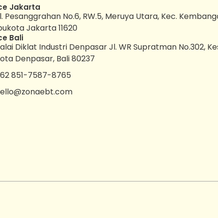
ce Jakarta
l. Pesanggrahan No.6, RW.5, Meruya Utara, Kec. Kembang
bukota Jakarta 11620
ce Bali
alai Diklat Industri Denpasar Jl. WR Supratman No.302, K
ota Denpasar, Bali 80237
62 851-7587-8765
ello@zonaebt.com