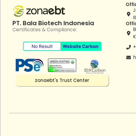
Offi
J
I
PT. Bala Biotech Indonesia
Offi
B
Certificates & Compliance:
K
No Result
Website Carbon
+
h
zonaebt's Trust Center