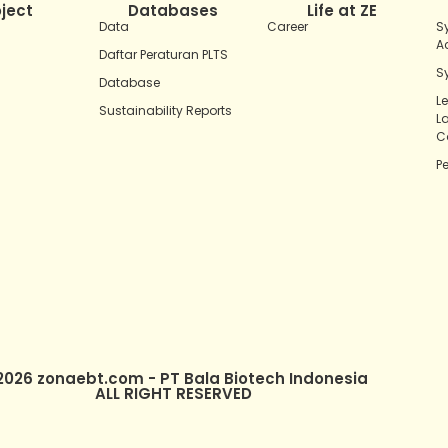
oject
Databases
Life at ZE
Data
Career
S
A
Daftar Peraturan PLTS
S
Database
L
Sustainability Reports
L
C
P
2026 zonaebt.com - PT Bala Biotech Indonesia
ALL RIGHT RESERVED