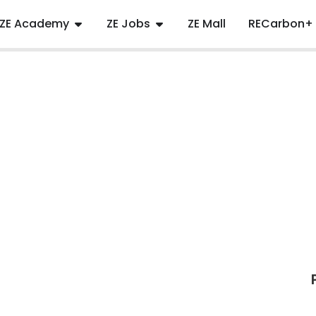
ZE Academy
ZE Jobs
ZE Mall
RECarbon+