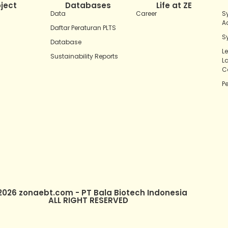
oject
Databases
Life at ZE
Data
Career
S
A
Daftar Peraturan PLTS
S
Database
L
Sustainability Reports
L
C
P
2026 zonaebt.com - PT Bala Biotech Indonesia
ALL RIGHT RESERVED