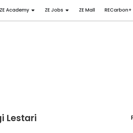
ZE Academy
ZE Jobs
ZE Mall
RECarbon+
i Lestari