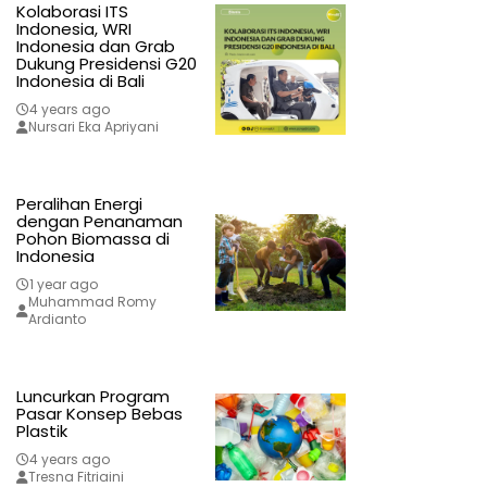
Kolaborasi ITS
Indonesia, WRI
Indonesia dan Grab
Dukung Presidensi G20
Indonesia di Bali
4 years ago
Nursari Eka Apriyani
Peralihan Energi
dengan Penanaman
Pohon Biomassa di
Indonesia
1 year ago
Muhammad Romy
Ardianto
Luncurkan Program
Pasar Konsep Bebas
Plastik
4 years ago
Tresna Fitriaini