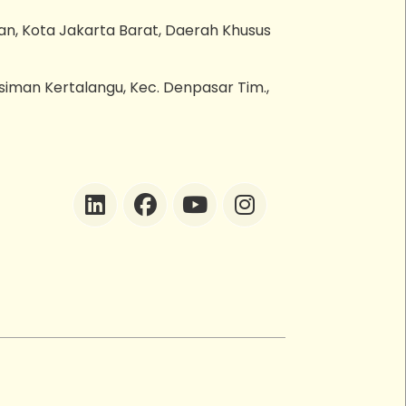
an, Kota Jakarta Barat, Daerah Khusus
esiman Kertalangu, Kec. Denpasar Tim.,
ZEBot
Asisten Digital ZonaEBT
Hai Kak!
Aku ZEBot, asisten digital ZonaEBT.
Ada yang bisa kubantu hari ini?