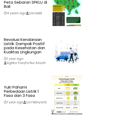
Peta Sebaran SPKLU di
Bali
4 years ago
zonaebt
Revolusi Kendaraan
Listrik: Dampak Positif
pada Kesehatan dan
Kualitas Lingkungan
1 year ago
Agtika Yasyfa Nur Azizah
Yuk! Pahami
Perbedaan Listrik 1
Fasa dan 3 Fasa
1 year ago
Lia Febriyanti