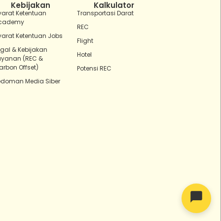
Kebijakan
Kalkulator
yarat Ketentuan
Transportasi Darat
cademy
REC
yarat Ketentuan Jobs
Flight
egal & Kebijakan
Hotel
ayanan (REC &
arbon Offset)
Potensi REC
edoman Media Siber