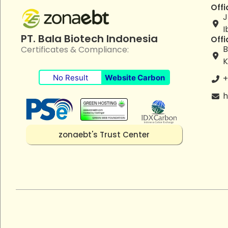
Offi
J
I
PT. Bala Biotech Indonesia
Offi
B
Certificates & Compliance:
K
No Result
Website Carbon
+
h
zonaebt's Trust Center