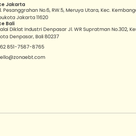
ce Jakarta
l. Pesanggrahan No.6, RW.5, Meruya Utara, Kec. Kembang
bukota Jakarta 11620
ce Bali
alai Diklat Industri Denpasar Jl. WR Supratman No.302, K
ota Denpasar, Bali 80237
62 851-7587-8765
ello@zonaebt.com