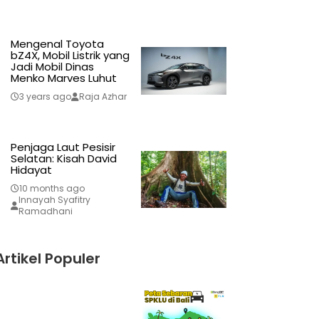
Mengenal Toyota
bZ4X, Mobil Listrik yang
Jadi Mobil Dinas
Menko Marves Luhut
3 years ago
Raja Azhar
Penjaga Laut Pesisir
Selatan: Kisah David
Hidayat
10 months ago
Innayah Syafitry
Ramadhani
Artikel Populer