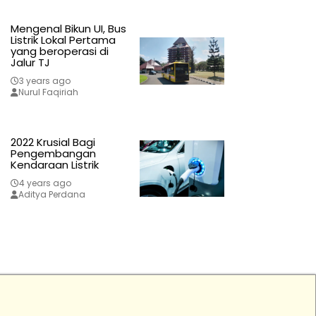
Mengenal Bikun UI, Bus
Listrik Lokal Pertama
yang beroperasi di
Jalur TJ
3 years ago
Nurul Faqiriah
2022 Krusial Bagi
Pengembangan
Kendaraan Listrik
4 years ago
Aditya Perdana