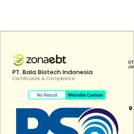
Of
Ja
PT. Bala Biotech Indonesia
Certificates & Compliance:
No Result
Website Carbon