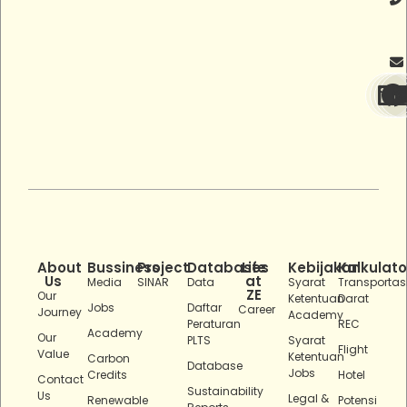
About
Bussiness
Project
Databases
Life
Kebijakan
Kalkulato
Us
at
Media
SINAR
Data
Syarat
Transportas
ZE
Our
Ketentuan
Darat
Jobs
Daftar
Career
Journey
Academy
Peraturan
REC
Academy
Our
PLTS
Syarat
Flight
Value
Ketentuan
Carbon
Database
Jobs
Credits
Hotel
Contact
Sustainability
Us
Legal &
Renewable
Potensi