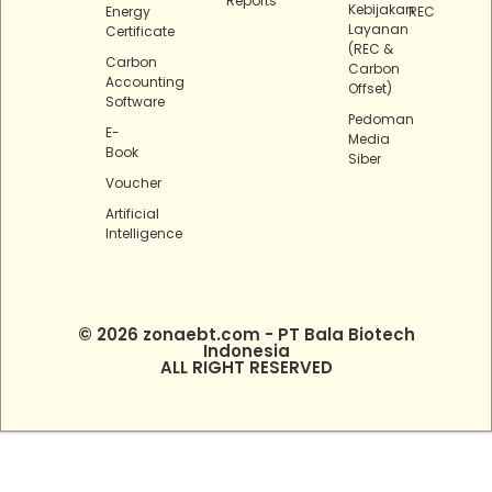
Reports
Kebijakan
Energy
REC
Layanan
Certificate
(REC &
Carbon
Carbon
Accounting
Offset)
Software
Pedoman
E-
Media
Book
Siber
Voucher
Artificial
Intelligence
© 2026 zonaebt.com - PT Bala Biotech
Indonesia
ALL RIGHT RESERVED