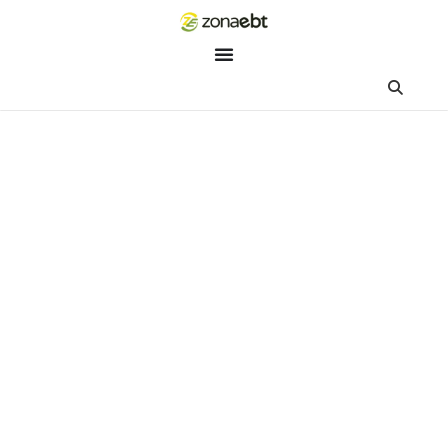
ZEBot
Asisten Digital ZonaEBT
Hai Kak!
Aku ZEBot, asisten digital ZonaEBT. Ada yang bisa kubantu ha
ini?