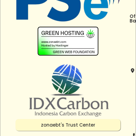
Of
Ba
zonaebt's Trust Center