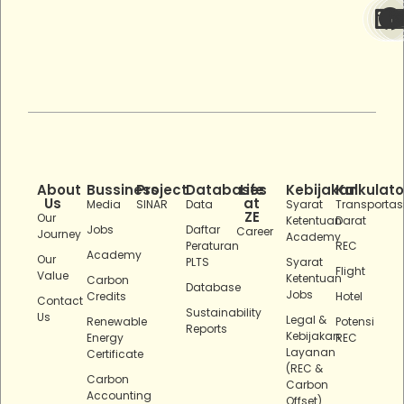
About
Bussiness
Project
Databases
Life
Kebijakan
Kalkulato
Us
at
Media
SINAR
Data
Syarat
Transportas
ZE
Our
Ketentuan
Darat
Jobs
Daftar
Career
Journey
Academy
Peraturan
REC
Academy
Our
PLTS
Syarat
Flight
Value
Ketentuan
Carbon
Database
Jobs
Credits
Hotel
Contact
Sustainability
Us
Legal &
Renewable
Potensi
Reports
Kebijakan
Energy
REC
Layanan
Certificate
(REC &
Carbon
Carbon
Accounting
Offset)