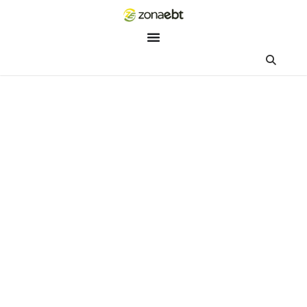
ZEBot
Asisten Digital ZonaEBT
Hai Kak!
Aku ZEBot, asisten digital ZonaEBT. Ada yang bisa kubantu ha
ini?