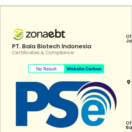
Of
Ja
PT. Bala Biotech Indonesia
Certificates & Compliance:
No Result
Website Carbon
Of
Ba