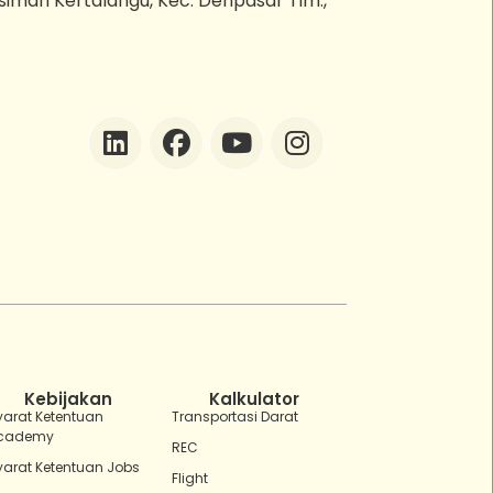
esiman Kertalangu, Kec. Denpasar Tim.,
ZEBot
Asisten Digital ZonaEBT
Hai Kak!
Aku ZEBot, asisten digital ZonaEBT.
Ada yang bisa kubantu hari ini?
Kebijakan
Kalkulator
yarat Ketentuan
Transportasi Darat
cademy
REC
yarat Ketentuan Jobs
Flight