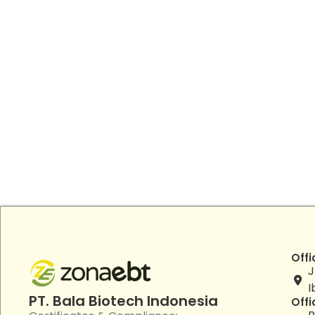
Offi
J
I
PT. Bala Biotech Indonesia
Offi