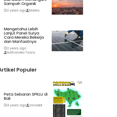
Sampah Organik
2 years ago
Malika
Mengetahui Lebih
Lanjut Panel Surya:
Cara Mereka Bekerja
dan Manfaatnya
2 years ago
Nathaniela Tsany
Artikel Populer
Peta Sebaran SPKLU di
Bali
4 years ago
zonaebt