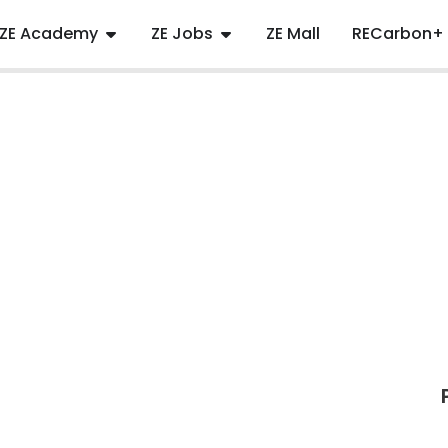
ZE Academy
ZE Jobs
ZE Mall
RECarbon+