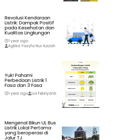
Revolusi Kendaraan
Listrik: Dampak Positif
pada Kesehatan dan
Kualitas Lingkungan
1 year ago
Agtika Yasyfa Nur Azizah
Yuk! Pahami
Perbedaan Listrik 1
Fasa dan 3 Fasa
1 year ago
Lia Febriyanti
Mengenal Bikun UI, Bus
Listrik Lokal Pertama
yang beroperasi di
Jalur TJ