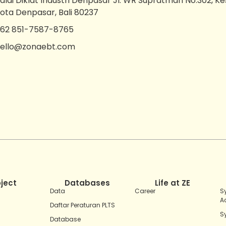
alai Diklat Industri Denpasar Jl. WR Supratman No.302, K
ota Denpasar, Bali 80237
62 851-7587-8765
ello@zonaebt.com
oject
Databases
Life at ZE
Data
Career
S
A
Daftar Peraturan PLTS
S
Database