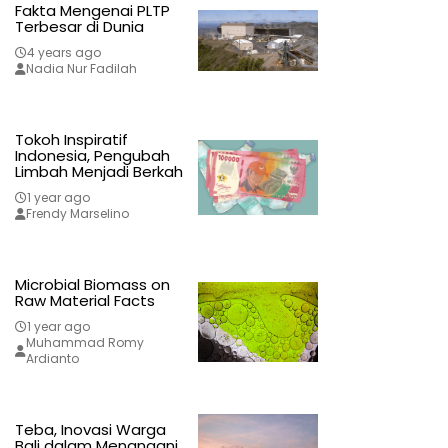
Fakta Mengenai PLTP
Terbesar di Dunia
4 years ago
Nadia Nur Fadilah
Tokoh Inspiratif
Indonesia, Pengubah
Limbah Menjadi Berkah
1 year ago
Frendy Marselino
Microbial Biomass on
Raw Material Facts
1 year ago
Muhammad Romy
Ardianto
Teba, Inovasi Warga
Bali dalam Menangani