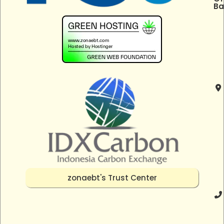
Ba
zonaebt's Trust Center