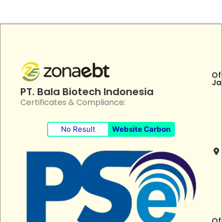
Of
Ja
PT. Bala Biotech Indonesia
Certificates & Compliance:
No Result
Website Carbon
Of