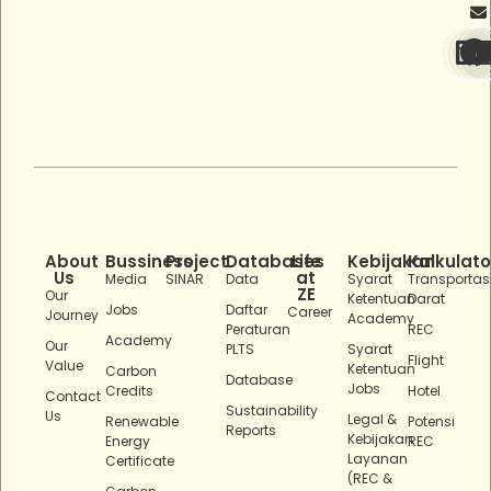
About
Bussiness
Project
Databases
Life
Kebijakan
Kalkulato
Us
at
Media
SINAR
Data
Syarat
Transportas
ZE
Our
Ketentuan
Darat
Jobs
Daftar
Career
Journey
Academy
Peraturan
REC
Academy
Our
PLTS
Syarat
Flight
Value
Ketentuan
Carbon
Database
Jobs
Credits
Hotel
Contact
Sustainability
Us
Legal &
Renewable
Potensi
Reports
Kebijakan
Energy
REC
Layanan
Certificate
(REC &