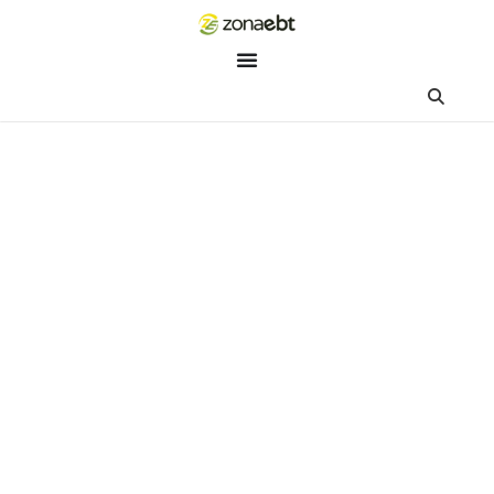
ZEBot
Asisten Digital ZonaEBT
Hai Kak!
Aku ZEBot, asisten digital ZonaEBT. Ada yang bisa kubantu ha
ini?