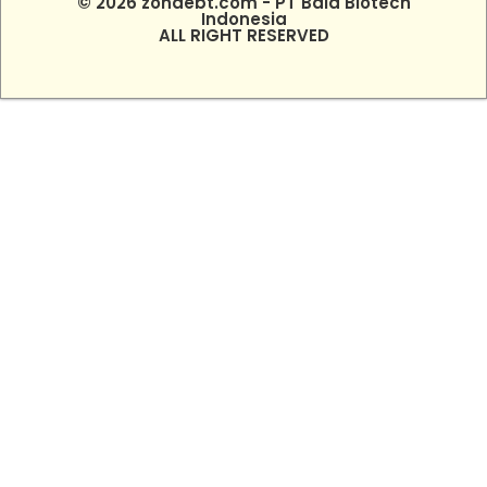
© 2026 zonaebt.com - PT Bala Biotech
Indonesia
ALL RIGHT RESERVED