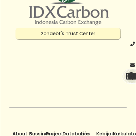
zonaebt's Trust Center
About
Bussiness
Project
Databases
Life
Kebijakan
Kalkulato