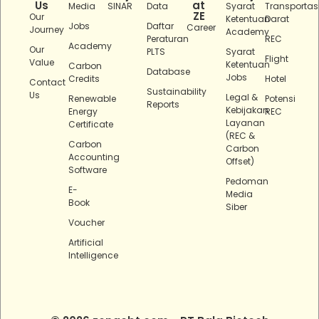
Us
at
Media
SINAR
Data
Syarat
Transportas
ZE
Our
Ketentuan
Darat
Jobs
Daftar
Career
Journey
Academy
Peraturan
REC
Academy
Our
PLTS
Syarat
Flight
Value
Ketentuan
Carbon
Database
Jobs
Credits
Hotel
Contact
Sustainability
Us
Legal &
Renewable
Potensi
Reports
Kebijakan
Energy
REC
Layanan
Certificate
(REC &
Carbon
Carbon
Accounting
Offset)
Software
Pedoman
E-
Media
Book
Siber
Voucher
Artificial
Intelligence