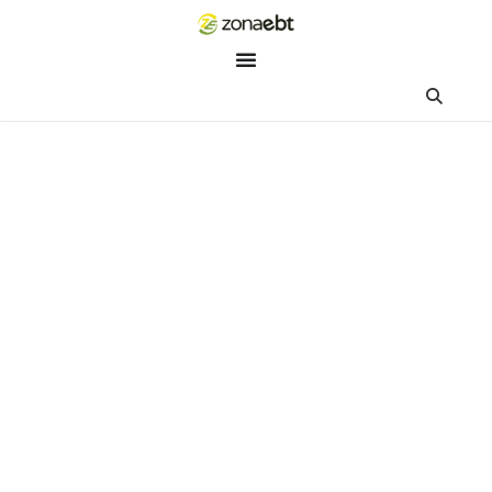
ZEBot
Asisten Digital ZonaEBT
Hai Kak!
Aku ZEBot, asisten digital ZonaEBT. Ada yang bisa kubantu ha
ini?