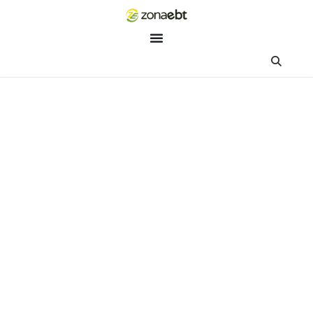
ZEBot
Asisten Digital ZonaEBT
Hai Kak!
Aku ZEBot, asisten digital ZonaEBT. Ada yang bisa kubantu ha
ini?