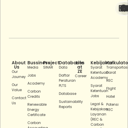
About
Bussiness
Project
Databases
Life
Kebijakan
Kalkulato
Us
at
Media
SINAR
Data
Syarat
Transportas
ZE
Our
Ketentuan
Darat
Jobs
Daftar
Career
Journey
Academy
Peraturan
REC
Academy
Our
PLTS
Syarat
Flight
Value
Ketentuan
Carbon
Database
Jobs
Credits
Hotel
Contact
Sustainability
Us
Legal &
Renewable
Potensi
Reports
Kebijakan
Energy
REC
Layanan
Certificate
(REC &
Carbon
Carbon
Accounting