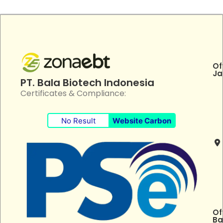
Of
Ja
PT. Bala Biotech Indonesia
Certificates & Compliance:
No Result
Website Carbon
Of
Ba