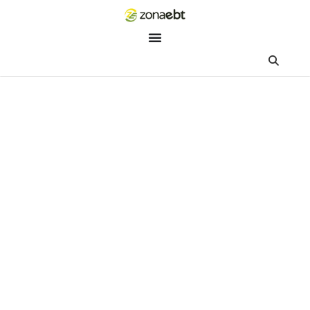
ZEBot
Asisten Digital ZonaEBT
Hai Kak!
Aku ZEBot, asisten digital ZonaEBT. Ada yang bisa kubantu ha
ini?