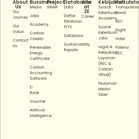
About
Bussiness
Project
Databases
Life
Kebijakan
Kalkulato
Us
at
Media
SINAR
Data
Syarat
Transportas
ZE
Our
Ketentuan
Darat
Jobs
Daftar
Career
Journey
Academy
Peraturan
REC
Academy
Our
PLTS
Syarat
Flight
Value
Ketentuan
Carbon
Database
Jobs
Credits
Hotel
Contact
Sustainability
Us
Legal &
Renewable
Potensi
Reports
Kebijakan
Energy
REC
Layanan
Certificate
(REC &
Carbon
Carbon
Accounting
Offset)
Software
Pedoman
E-
Media
Book
Siber
Voucher
Artificial
Intelligence