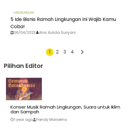
LINGKUNGAN
5 Ide Bisnis Ramah Lingkungan Ini Wajib Kamu
Coba!
06/04/2023
Anis Aulida Suriyani
1
2
3
4
Pilihan Editor
Konser Musik Ramah Lingkungan, Suara untuk Iklim
dan Sampah
1 year ago
Frendy Marselino