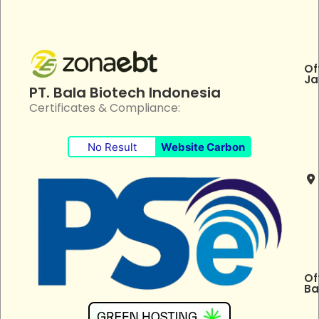
Of
Ja
PT. Bala Biotech Indonesia
Certificates & Compliance:
No Result
Website Carbon
Of
Ba