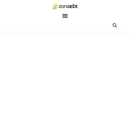
ZEBot
Asisten Digital ZonaEBT
Hai Kak!
Aku ZEBot, asisten digital ZonaEBT. Ada yang bisa kubantu ha
ini?