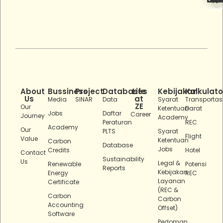
About
Bussiness
Project
Databases
Life
Kebijakan
Kalkulato
Us
at
Media
SINAR
Data
Syarat
Transportas
ZE
Our
Ketentuan
Darat
Jobs
Daftar
Career
Journey
Academy
Peraturan
REC
Academy
Our
PLTS
Syarat
Flight
Value
Ketentuan
Carbon
Database
Jobs
Credits
Hotel
Contact
Sustainability
Us
Legal &
Renewable
Potensi
Reports
Kebijakan
Energy
REC
Layanan
Certificate
(REC &
Carbon
Carbon
Accounting
Offset)
Software
Pedoman