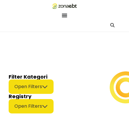
ZEBot
Asisten Digital ZonaEBT
Hai Kak!
Aku ZEBot, asisten digital ZonaEBT. Ada yang bisa kubantu har
Filter Kategori
Open Filters
Registry
Open Filters