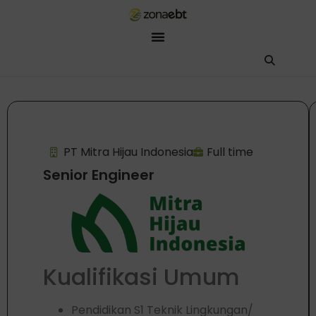
ZEBot
Asisten Digital ZonaEBT
Hai Kak!
Aku ZEBot, asisten digital ZonaEBT. Ada yang bisa kubantu har
PT Mitra Hijau Indonesia
Full time
Senior Engineer
Kualifikasi Umum
Pendidikan S1 Teknik Lingkungan/