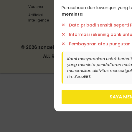
Siber
Voucher
Perusahaan dan lowongan yang te
meminta
:
Artificial
Intelligence
Data pribadi sensitif seperti
Informasi rekening bank unt
Pembayaran atau pungutan
© 2026 zonaebt.com - PT Bala Biotech
Indonesia
ALL RIGHT RESERVED
Kami menyarankan untuk berhati
yang meminta pendaftaran melalui j
menemukan aktivitas mencurigak
tim ZonaEBT.
SAYA MEN