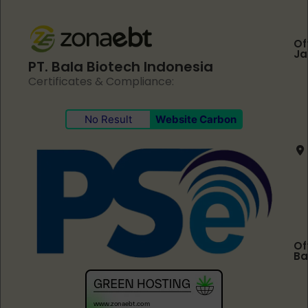
Of
Ja
PT. Bala Biotech Indonesia
Certificates & Compliance:
No Result
Website Carbon
Of
Ba