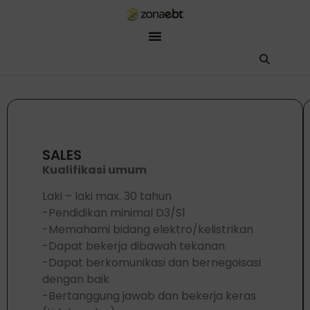
ZEBot
Asisten Digital ZonaEBT
Hai Kak!
Aku ZEBot, asisten digital ZonaEBT. Ada yang bisa kubantu har
SALES
Kualifikasi umum
Laki – laki max. 30 tahun
-Pendidikan minimal D3/S1
-Memahami bidang elektro/kelistrikan
-Dapat bekerja dibawah tekanan
-Dapat berkomunikasi dan bernegoisasi
dengan baik
-Bertanggung jawab dan bekerja keras