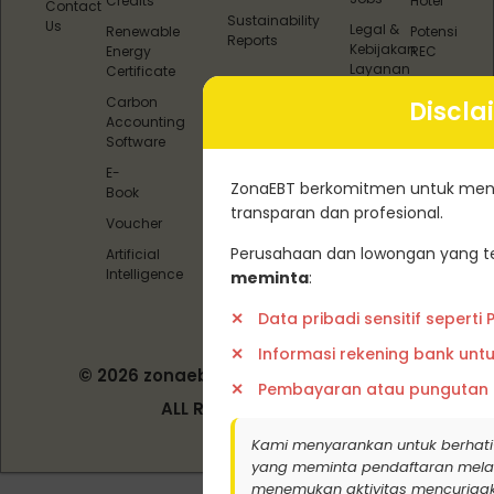
Credits
Hotel
Contact
Sustainability
Us
Legal &
Renewable
Potensi
Reports
Kebijakan
Energy
REC
Layanan
Certificate
(REC &
Carbon
Discla
Carbon
Accounting
Offset)
Software
Pedoman
E-
Media
ZonaEBT berkomitmen untuk menj
Book
Siber
transparan dan profesional.
Voucher
Perusahaan dan lowongan yang te
Artificial
Intelligence
meminta
:
Data pribadi sensitif seperti
Informasi rekening bank unt
© 2026 zonaebt.com - PT Bala Biotech
Pembayaran atau pungutan
Indonesia
ALL RIGHT RESERVED
Kami menyarankan untuk berhati
yang meminta pendaftaran melalui j
menemukan aktivitas mencurigak