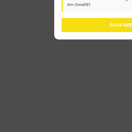
tim ZonaEBT.
SAYA MEN