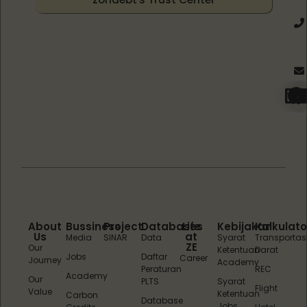
About
Bussiness
Project
Databases
Life
Kebijakan
Kalkulato
Us
at
Media
SINAR
Data
Syarat
Transportas
ZE
Our
Ketentuan
Darat
Jobs
Daftar
Career
Journey
Academy
Peraturan
REC
Academy
Our
PLTS
Syarat
Flight
Value
Ketentuan
Carbon
Database
Jobs