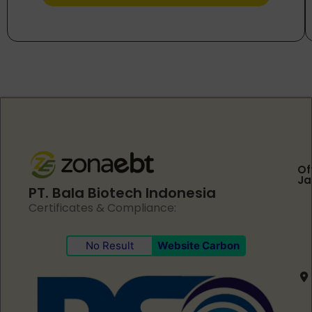
Of
Ja
PT. Bala Biotech Indonesia
Certificates & Compliance:
No Result
Website Carbon