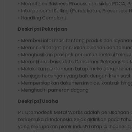
• Memahami Business Process dan siklus PDCA, Pr
• Interpersonal Selling (Pendekatan, Presentasi, 
• Handling Complaint.
Deskripsi Pekerjaan
• Memberi informasi tentang produk dan layanan
• Memenuhi target penjualan bulanan dan tahun
• Menghasilkan prospek penjualan melalui telep
• Memelihara basis data Consumer Relationshi
• Melakukan pertemuan tatap muka atau presenta
• Menjaga hubungan yang baik dengan klien saat 
• Mempersiapkan dokumen invoice, kontrak hing
• Menghadiri pameran dagang
Deskripsi Usaha
PT Utomodeck Metal Works adalah perusahaan pe
terkemuka di Indonesia. Sejak didirikan pada t
yang merupakan pionir industri atap di Indonesi