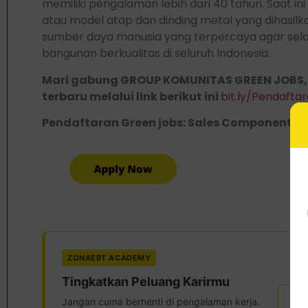
memiliki pengalaman lebih dari 40 tahun. Saat ini 
atau model atap dan dinding metal yang dihasilka
sumber daya manusia yang terpercaya agar sel
bangunan berkualitas di seluruh Indonesia.
Mari gabung GROUP KOMUNITAS GREEN JOBS,
terbaru melalui link berikut ini
bit.ly/Pendaft
Pendaftaran Green jobs: Sales Component di li
ZONAEBT ACADEMY
Tingkatkan Peluang Karirmu
Ser
Jangan cuma berhenti di pengalaman kerja.