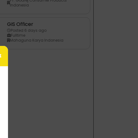
PT. Godrej Consumer Products
Indonesia
GIS Officer
Posted 6 days ago
Fulltime
Mahaguna Karya Indonesia
×
n