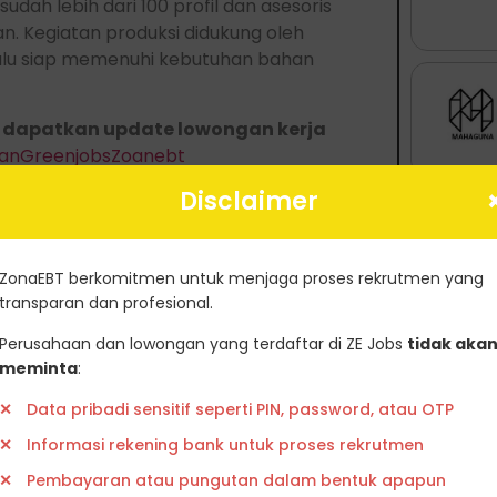
sudah lebih dari 100 profil dan asesoris
n. Kegiatan produksi didukung oleh
alu siap memenuhi kebutuhan bahan
 dapatkan update lowongan kerja
aranGreenjobsZoanebt
Disclaimer
nk berikut ini
ZonaEBT berkomitmen untuk menjaga proses rekrutmen yang
transparan dan profesional.
Perusahaan dan lowongan yang terdaftar di ZE Jobs
tidak aka
meminta
:
Data pribadi sensitif seperti PIN, password, atau OTP
Informasi rekening bank untuk proses rekrutmen
Pembayaran atau pungutan dalam bentuk apapun
tifikat Karbon
Ambil Sertifikasi