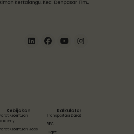
esiman Kertalangu, Kec. Denpasar Tim.,
ZEBot
Asisten Digital ZonaEBT
Hai Kak!
Aku ZEBot, asisten digital ZonaEBT.
Ada yang bisa kubantu hari ini?
Kebijakan
Kalkulator
yarat Ketentuan
Transportasi Darat
cademy
REC
yarat Ketentuan Jobs
Flight