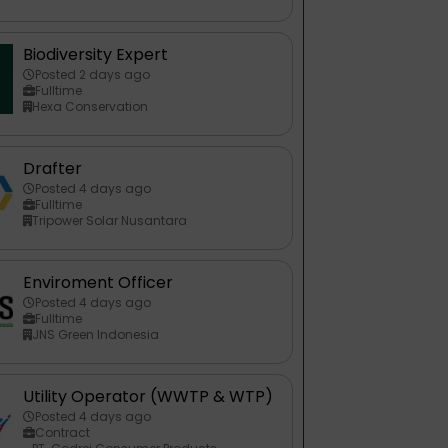
Biodiversity Expert
Posted 2 days ago
Fulltime
Hexa Conservation
Drafter
Posted 4 days ago
Fulltime
Tripower Solar Nusantara
Enviroment Officer
Posted 4 days ago
Fulltime
JNS Green Indonesia
Utility Operator (WWTP & WTP)
Posted 4 days ago
Contract