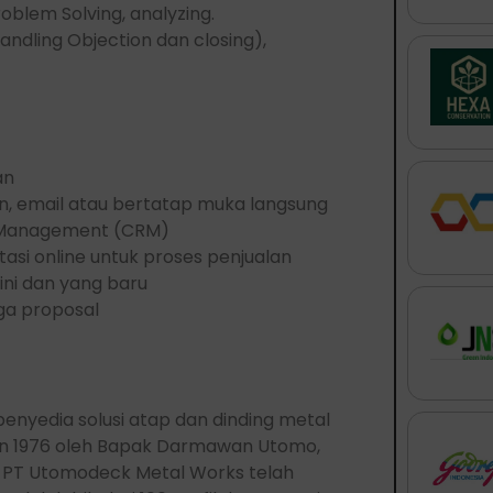
oblem Solving, analyzing.
Handling Objection dan closing),
an
on, email atau bertatap muka langsung
p Management (CRM)
si online untuk proses penjualan
ini dan yang baru
ga proposal
nyedia solusi atap dan dinding metal
ahun 1976 oleh Bapak Darmawan Utomo,
a, PT Utomodeck Metal Works telah