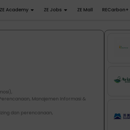
ZE Academy
ZE Jobs
ZE Mall
RECarbon+
mosi),
 Perencanaan, Manajemen Informasi &
anizing dan perencanaan,