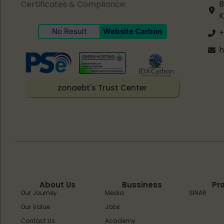
B
Certificates & Compliance:
K
No Result
Website Carbon
+
h
zonaebt's Trust Center
About Us
Bussiness
Pr
Our Journey
Media
SINAR
Our Value
Jobs
Contact Us
Academy