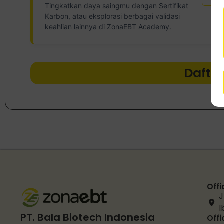
Tingkatkan daya saingmu dengan Sertifikat
Karbon, atau eksplorasi berbagai validasi
keahlian lainnya di ZonaEBT Academy.
Dafta
Offi
J
I
PT. Bala Biotech Indonesia
Offi