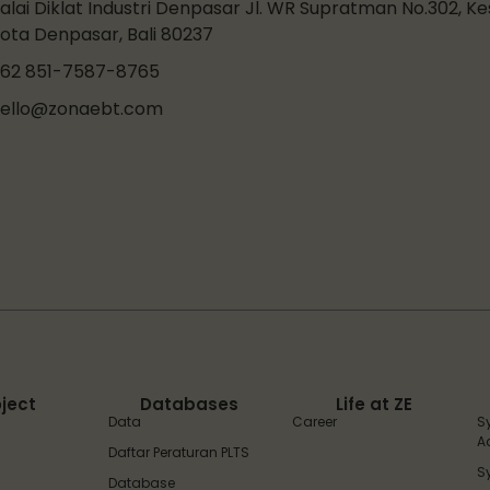
alai Diklat Industri Denpasar Jl. WR Supratman No.302, K
ota Denpasar, Bali 80237
62 851-7587-8765
ello@zonaebt.com
oject
Databases
Life at ZE
Data
Career
S
A
Daftar Peraturan PLTS
S
Database