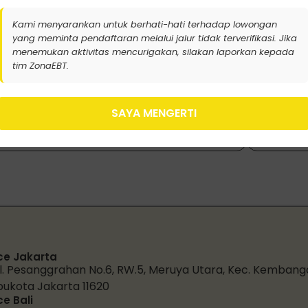
Kami menyarankan untuk berhati-hati terhadap lowongan
yang meminta pendaftaran melalui jalur tidak terverifikasi. Jika
menemukan aktivitas mencurigakan, silakan laporkan kepada
tim ZonaEBT.
r
SAYA MENGERTI
ce Jakarta
l. Pesanggrahan No.6, RW.5, Meruya Utara, Kec. Kembang
bukota Jakarta 11620
ce Bali