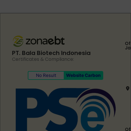
Of
Ja
PT. Bala Biotech Indonesia
Certificates & Compliance:
No Result
Website Carbon
Of