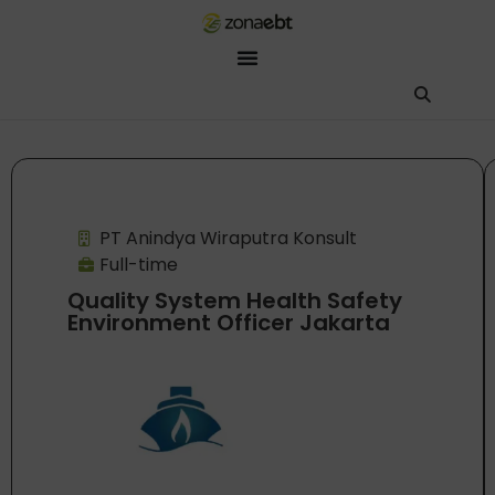
ZEBot
Asisten Digital ZonaEBT
Hai Kak!
Aku ZEBot, asisten digital ZonaEBT. Ada yang bisa kubantu har
PT Anindya Wiraputra Konsult
Full-time
Quality System Health Safety
Environment Officer Jakarta