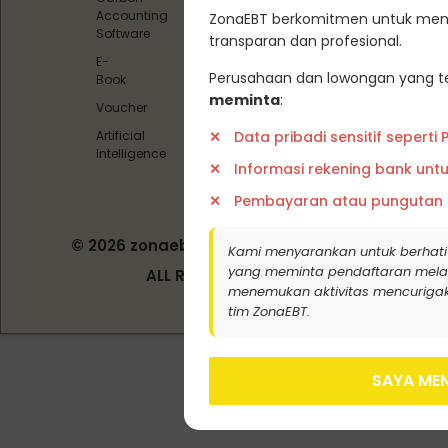
Carbon
Accounting
ZonaEBT berkomitmen untuk menj
Offset)
Software
transparan dan profesional.
Pedoman
E-
Media
Perusahaan dan lowongan yang te
Book
Siber
meminta
:
Voucher
Data pribadi sensitif seperti
Artificial
Intelligence
Informasi rekening bank unt
Pembayaran atau pungutan
© 2026 zonaebt.com - PT Bala Biotech
Kami menyarankan untuk berhati
Indonesia
yang meminta pendaftaran melalui j
ALL RIGHT RESERVED
menemukan aktivitas mencurigak
tim ZonaEBT.
SAYA MEN