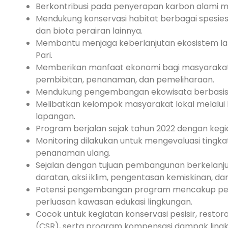
Berkontribusi pada penyerapan karbon alami m
Mendukung konservasi habitat berbagai spesies pe
dan biota perairan lainnya.
Membantu menjaga keberlanjutan ekosistem lam
Pari.
Memberikan manfaat ekonomi bagi masyarakat l
pembibitan, penanaman, dan pemeliharaan.
Mendukung pengembangan ekowisata berbasis k
Melibatkan kelompok masyarakat lokal melalui F
lapangan.
Program berjalan sejak tahun 2022 dengan keg
Monitoring dilakukan untuk mengevaluasi tingk
penanaman ulang.
Sejalan dengan tujuan pembangunan berkelanju
daratan, aksi iklim, pengentasan kemiskinan, d
Potensi pengembangan program mencakup p
perluasan kawasan edukasi lingkungan.
Cocok untuk kegiatan konservasi pesisir, restor
(CSR), serta program kompensasi dampak ling