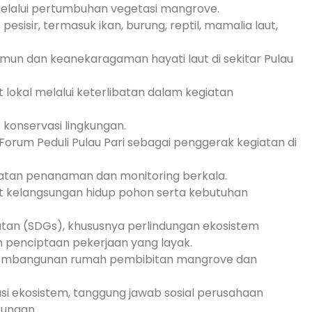
elalui pertumbuhan vegetasi mangrove.
sisir, termasuk ikan, burung, reptil, mamalia laut,
un dan keanekaragaman hayati laut di sekitar Pulau
okal melalui keterlibatan dalam kegiatan
onservasi lingkungan.
orum Peduli Pulau Pari sebagai penggerak kegiatan di
iatan penanaman dan monitoring berkala.
at kelangsungan hidup pohon serta kebutuhan
tan (SDGs), khususnya perlindungan ekosistem
an penciptaan pekerjaan yang layak.
embangunan rumah pembibitan mangrove dan
asi ekosistem, tanggung jawab sosial perusahaan
kungan.