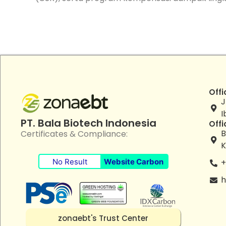
Offi
J
I
PT. Bala Biotech Indonesia
Offi
B
Certificates & Compliance:
K
No Result
Website Carbon
+
h
zonaebt's Trust Center