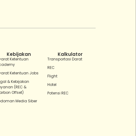
ZEBot
Asisten Digital ZonaEBT
Hai Kak!
Aku ZEBot, asisten digital ZonaEBT.
Ada yang bisa kubantu hari ini?
Kebijakan
Kalkulator
yarat Ketentuan
Transportasi Darat
cademy
REC
yarat Ketentuan Jobs
Flight
egal & Kebijakan
Hotel
ayanan (REC &
arbon Offset)
Potensi REC
edoman Media Siber