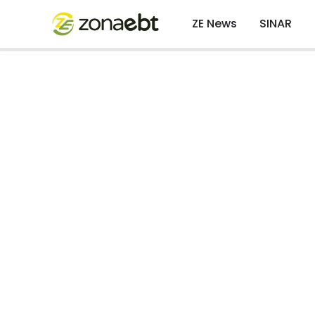
ZE News
SINAR
Pulau Pari