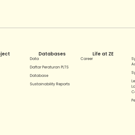
oject
Databases
Life at ZE
Data
Career
S
A
Daftar Peraturan PLTS
S
Database
L
Sustainability Reports
L
C
P