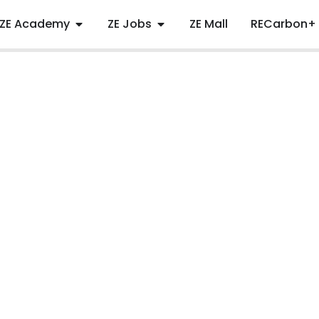
ZE Academy
ZE Jobs
ZE Mall
RECarbon+