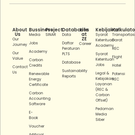
About
Bussiness
Project
Databases
Life
Kebijakan
Kalkulato
Us
at
Media
SINAR
Data
Syarat
Transportas
ZE
Our
Ketentuan
Darat
Jobs
Daftar
Career
Journey
Academy
Peraturan
REC
Academy
Our
PLTS
Syarat
Flight
Value
Ketentuan
Carbon
Database
Jobs
Credits
Hotel
Contact
Sustainability
Us
Legal &
Renewable
Potensi
Reports
Kebijakan
Energy
REC
Layanan
Certificate
(REC &
Carbon
Carbon
Accounting
Offset)
Software
Pedoman
E-
Media
Book
Siber
Voucher
Artificial