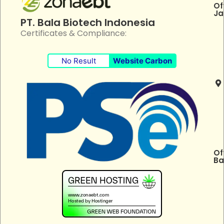
Of
Ja
PT. Bala Biotech Indonesia
Certificates & Compliance:
No Result
Website Carbon
Of
Ba