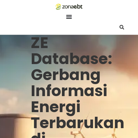
ZEBot
Asisten Digital ZonaEBT
ZE
Hai Kak!
Aku ZEBot, asisten digital ZonaEBT. Ada yang bisa kubantu ha
Database:
ini?
Gerbang
Informasi
Energi
Terbarukan