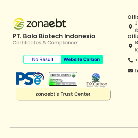
Offi
J
I
PT. Bala Biotech Indonesia
Offi
B
Certificates & Compliance:
K
No Result
Website Carbon
+
h
zonaebt's Trust Center