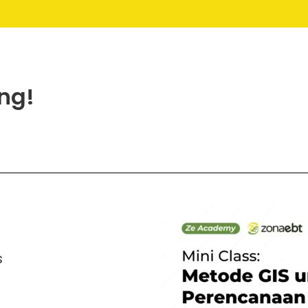
ng!
s