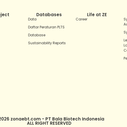
oject
Databases
Life at ZE
Data
Career
S
A
Daftar Peraturan PLTS
S
Database
L
Sustainability Reports
L
C
P
2026 zonaebt.com - PT Bala Biotech Indonesia
ALL RIGHT RESERVED