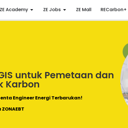
ZE Academy
ZE Jobs
ZE Mall
RECarbon+
 GIS untuk Pemetaan dan
k Karbon
enta Engineer Energi Terbarukan!
a ZONAEBT