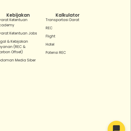
Aku ZEBot, asisten digital ZonaEBT.
Ada yang bisa kubantu hari ini?
Kebijakan
Kalkulator
yarat Ketentuan
Transportasi Darat
cademy
REC
yarat Ketentuan Jobs
Flight
egal & Kebijakan
Hotel
ayanan (REC &
arbon Offset)
Potensi REC
edoman Media Siber