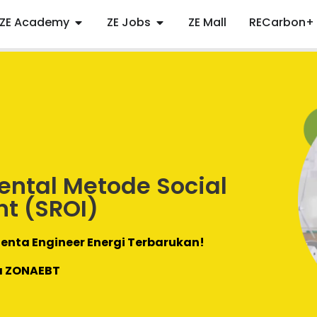
ZE Academy
ZE Jobs
ZE Mall
RECarbon+
ental Metode Social
nt (SROI)
enta Engineer Energi Terbarukan!
a ZONAEBT