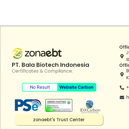
Offi
J
I
PT. Bala Biotech Indonesia
Offi
B
Certificates & Compliance:
K
+
No Result
Website Carbon
h
zonaebt's Trust Center