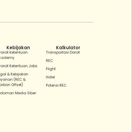
ZEBot
Asisten Digital ZonaEBT
Hai Kak!
Aku ZEBot, asisten digital ZonaEBT.
Ada yang bisa kubantu hari ini?
Kebijakan
Kalkulator
yarat Ketentuan
Transportasi Darat
cademy
REC
yarat Ketentuan Jobs
Flight
egal & Kebijakan
Hotel
ayanan (REC &
arbon Offset)
Potensi REC
edoman Media Siber