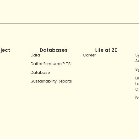
oject
Databases
Life at ZE
Data
Career
S
A
Daftar Peraturan PLTS
S
Database
L
Sustainability Reports
L
C
P