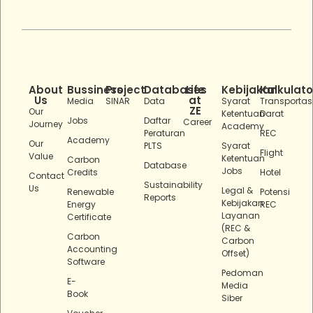
About
Bussiness
Project
Databases
Life
Kebijakan
Kalkulato
Us
at
Media
SINAR
Data
Syarat
Transportas
ZE
Our
Ketentuan
Darat
Jobs
Daftar
Career
Journey
Academy
Peraturan
REC
Academy
Our
PLTS
Syarat
Flight
Value
Ketentuan
Carbon
Database
Jobs
Credits
Hotel
Contact
Sustainability
Us
Legal &
Renewable
Potensi
Reports
Kebijakan
Energy
REC
Layanan
Certificate
(REC &
Carbon
Carbon
Accounting
Offset)
Software
Pedoman
E-
Media
Book
Siber