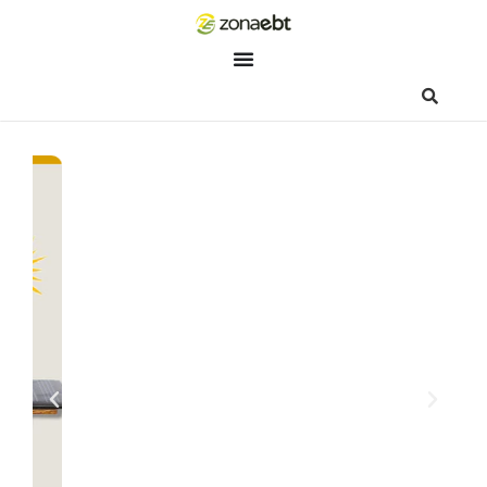
ZEBot
Asisten Digital ZonaEBT
Hai Kak!
Aku ZEBot, asisten digital ZonaEBT. Ada yang bisa kubantu ha
ini?