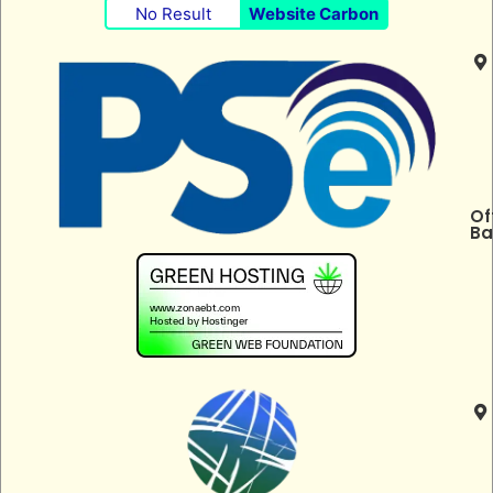
No Result
Website Carbon
Of
Ba