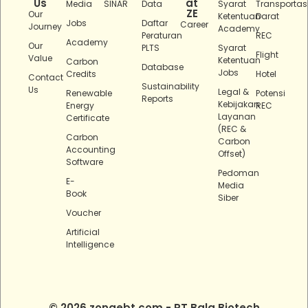
Us
at
Media
SINAR
Data
Syarat
Transportas
ZE
Our
Ketentuan
Darat
Jobs
Daftar
Career
Journey
Academy
Peraturan
REC
Academy
Our
PLTS
Syarat
Flight
Value
Ketentuan
Carbon
Database
Jobs
Credits
Hotel
Contact
Sustainability
Us
Legal &
Renewable
Potensi
Reports
Kebijakan
Energy
REC
Layanan
Certificate
(REC &
Carbon
Carbon
Accounting
Offset)
Software
Pedoman
E-
Media
Book
Siber
Voucher
Artificial
Intelligence
© 2026 zonaebt.com - PT Bala Biotech