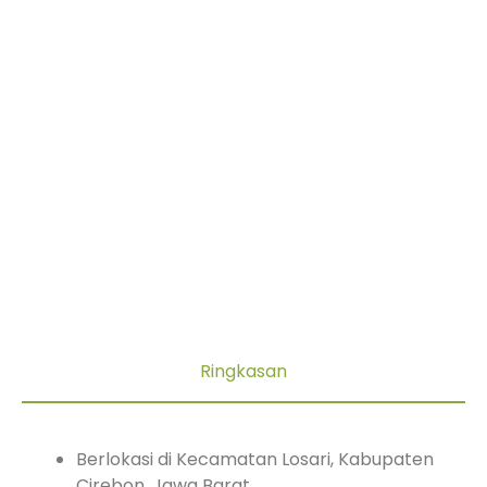
Kawasan Hutan
Mangrove Caplok
Barong
Ringkasan
Berlokasi di Kecamatan Losari, Kabupaten
Cirebon, Jawa Barat.