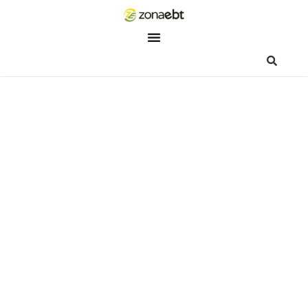
ZEBot
Asisten Digital ZonaEBT
Hai Kak!
Aku ZEBot, asisten digital ZonaEBT. Ada yang bisa kubantu ha
ini?