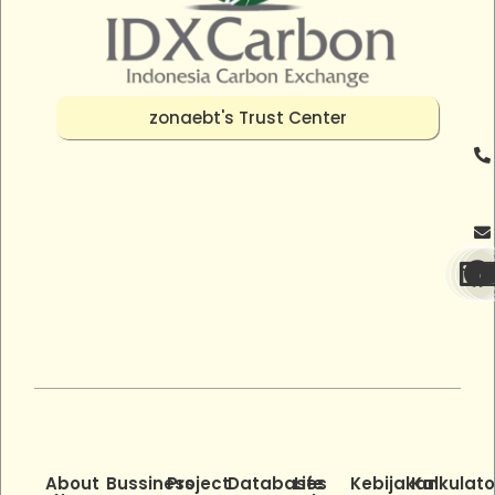
zonaebt's Trust Center
About
Bussiness
Project
Databases
Life
Kebijakan
Kalkulato