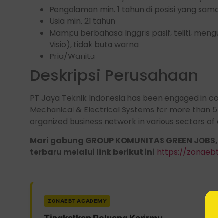
Pengalaman min. 1 tahun di posisi yang sam
Usia min. 21 tahun
Mampu berbahasa Inggris pasif, teliti, me
Visio), tidak buta warna
Pria/Wanita
Deskripsi Perusahaan
PT Jaya Teknik Indonesia has been engaged in con
Mechanical & Electrical Systems for more than 5
organized business network in various sectors of
Mari gabung GROUP KOMUNITAS GREEN JOBS,
terbaru melalui link berikut ini
https://zonae
ZONAEBT ACADEMY
Tingkatkan Peluang Karirmu