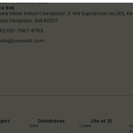
bukota Jakarta 11620
ce Bali
alai Diklat Industri Denpasar Jl. WR Supratman No.302, K
ota Denpasar, Bali 80237
62 851-7587-8765
ello@zonaebt.com
oject
Databases
Life at ZE
Data
Career
S
A