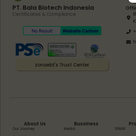
I
PT. Bala Biotech Indonesia
Offi
B
Certificates & Compliance:
K
No Result
Website Carbon
+
h
zonaebt's Trust Center
About Us
Bussiness
Pr
Our Journey
Media
SINAR