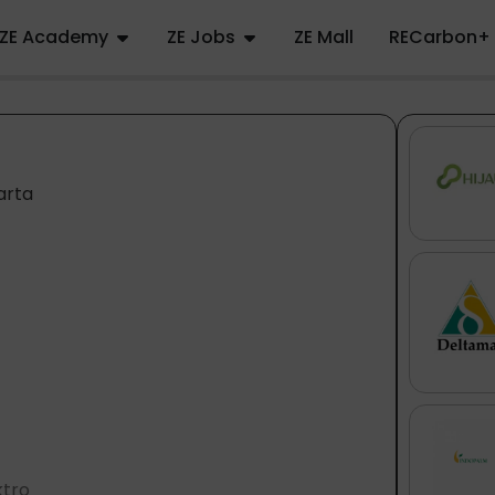
ZE Academy
ZE Jobs
ZE Mall
RECarbon+
arta
ktro