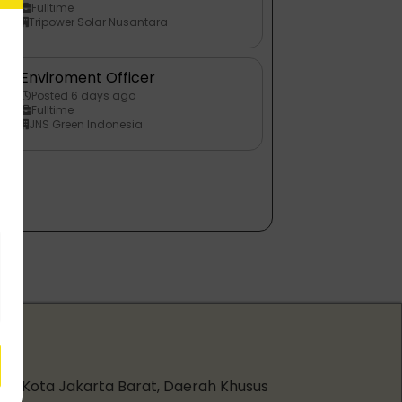
Fulltime
Tripower Solar Nusantara
Enviroment Officer
n
Posted 6 days ago
Fulltime
JNS Green Indonesia
an, Kota Jakarta Barat, Daerah Khusus