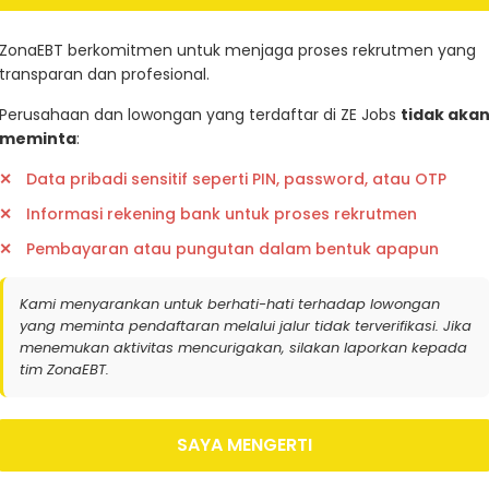
tifikat Karbon
Ambil Sertifikasi
ZonaEBT berkomitmen untuk menjaga proses rekrutmen yang
transparan dan profesional.
Perusahaan dan lowongan yang terdaftar di ZE Jobs
tidak aka
meminta
:
Data pribadi sensitif seperti PIN, password, atau OTP
r
Informasi rekening bank untuk proses rekrutmen
Pembayaran atau pungutan dalam bentuk apapun
Kami menyarankan untuk berhati-hati terhadap lowongan
yang meminta pendaftaran melalui jalur tidak terverifikasi. Jika
menemukan aktivitas mencurigakan, silakan laporkan kepada
tim ZonaEBT.
SAYA MENGERTI
ce Jakarta
l. Pesanggrahan No.6, RW.5, Meruya Utara, Kec. Kembang