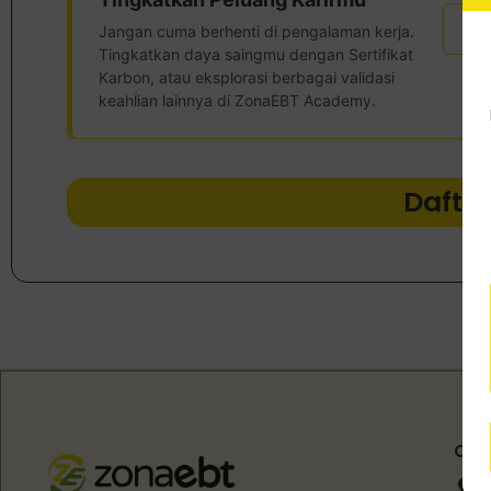
Ser
Jangan cuma berhenti di pengalaman kerja.
Tingkatkan daya saingmu dengan Sertifikat
Karbon, atau eksplorasi berbagai validasi
keahlian lainnya di ZonaEBT Academy.
Dafta
Offi
J