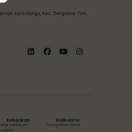
esiman Kertalangu, Kec. Denpasar Tim.,
ZEBot
Asisten Digital ZonaEBT
Hai Kak!
Aku ZEBot, asisten digital ZonaEBT.
Ada yang bisa kubantu hari ini?
Kebijakan
Kalkulator
yarat Ketentuan
Transportasi Darat
cademy