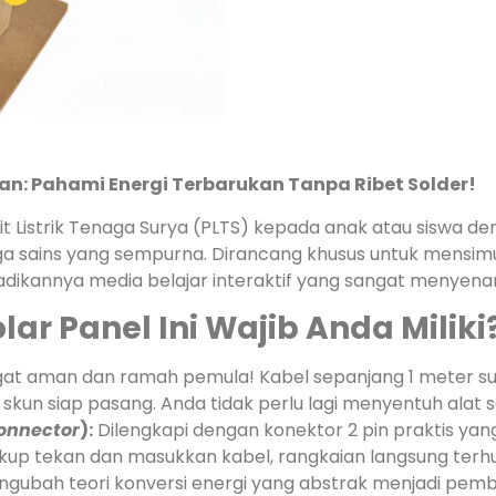
an: Pahami Energi Terbarukan Tanpa Ribet Solder!
t Listrik Tenaga Surya (PLTS) kepada anak atau siswa 
eraga sains yang sempurna. Dirancang khusus untuk mens
njadikannya media belajar interaktif yang sangat menyen
ar Panel Ini Wajib Anda Miliki
at aman dan ramah pemula! Kabel sepanjang 1 meter sud
 skun siap pasang. Anda tidak perlu lagi menyentuh alat 
onnector
):
Dilengkapi dengan konektor 2 pin praktis y
ukup tekan dan masukkan kabel, rangkaian langsung terh
gubah teori konversi energi yang abstrak menjadi pembuk