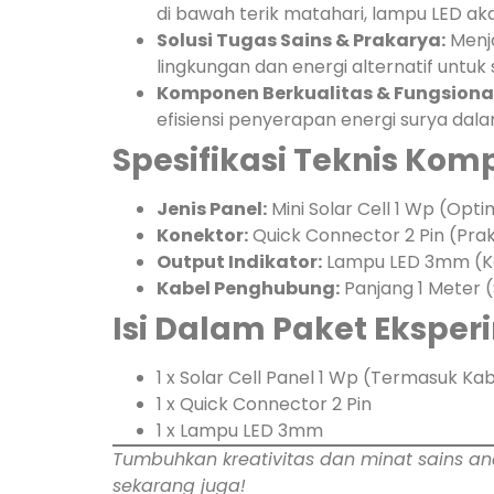
di bawah terik matahari, lampu LED ak
Solusi Tugas Sains & Prakarya:
Menja
lingkungan dan energi alternatif unt
Komponen Berkualitas & Fungsional
efisiensi penyerapan energi surya dala
Spesifikasi Teknis Kom
Jenis Panel:
Mini Solar Cell 1 Wp (Op
Konektor:
Quick Connector 2 Pin (Pra
Output Indikator:
Lampu LED 3mm (Ko
Kabel Penghubung:
Panjang 1 Meter (
Isi Dalam Paket Eksper
1 x Solar Cell Panel 1 Wp (Termasuk Ka
1 x Quick Connector 2 Pin
1 x Lampu LED 3mm
Tumbuhkan kreativitas dan minat sains an
sekarang juga!