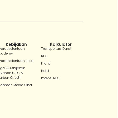
ZEBot
Asisten Digital ZonaEBT
Hai Kak!
Aku ZEBot, asisten digital ZonaEBT.
Ada yang bisa kubantu hari ini?
Kebijakan
Kalkulator
yarat Ketentuan
Transportasi Darat
cademy
REC
yarat Ketentuan Jobs
Flight
egal & Kebijakan
Hotel
ayanan (REC &
arbon Offset)
Potensi REC
edoman Media Siber