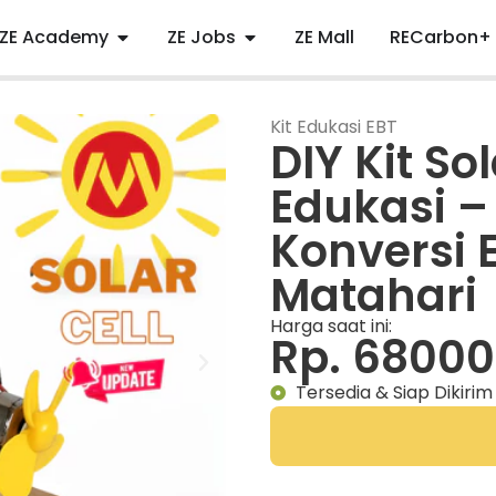
ZE Academy
ZE Jobs
ZE Mall
RECarbon+
Kit Edukasi EBT
DIY Kit So
Edukasi –
Konversi 
Matahari
Harga saat ini:
Rp. 68000
Tersedia & Siap Dikirim