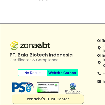
Offi
J
I
PT. Bala Biotech Indonesia
Offi
B
Certificates & Compliance:
K
No Result
Website Carbon
+
h
zonaebt's Trust Center