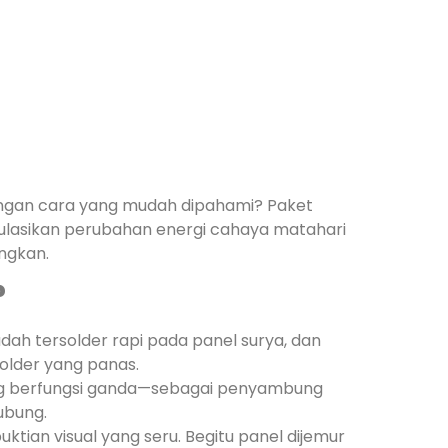
dengan cara yang mudah dipahami? Paket
imulasikan perubahan energi cahaya matahari
angkan.
?
ah tersolder rapi pada panel surya, dan
solder yang panas.
ang berfungsi ganda—sebagai penyambung
ubung.
tian visual yang seru. Begitu panel dijemur