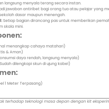
an langsung menyala terang secara instan.
di jawaban antiribet bagi orang tua atau pelajar yang 
uk sekolah dasar maupun menengah.
:
Setiap bagian dirancang pas untuk memberikan pemah
m skala mini.
ponen:
timal menangkap cahaya matahari)
ktis & Aman)
nsumsi daya rendah, langsung menyala)
Sudah dilengkapi skun di ujung kabel)
imen:
bel 1 Meter Terpasang)
ak terhadap teknologi masa depan dengan kit eksperime