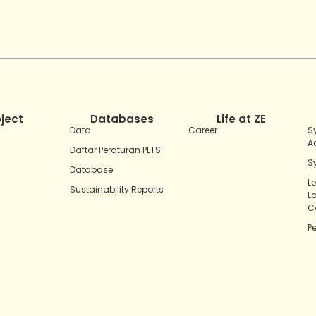
oject
Databases
Life at ZE
Data
Career
S
A
Daftar Peraturan PLTS
S
Database
L
Sustainability Reports
L
C
P