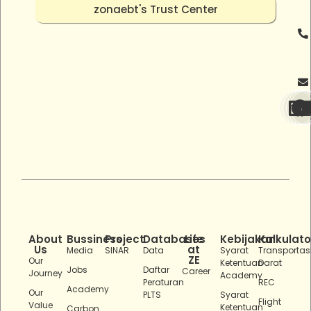
zonaebt's Trust Center
About
Bussiness
Project
Databases
Life
Kebijakan
Kalkulato
Us
at
Media
SINAR
Data
Syarat
Transportas
ZE
Our
Ketentuan
Darat
Jobs
Daftar
Career
Journey
Academy
Peraturan
REC
Academy
Our
PLTS
Syarat
Flight
Value
Ketentuan
Carbon