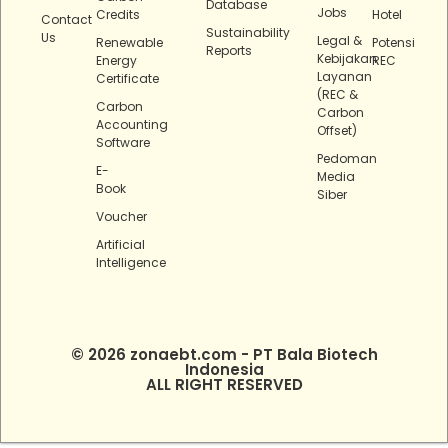
Database
Jobs
Credits
Hotel
Contact
Sustainability
Us
Legal &
Renewable
Potensi
Reports
Kebijakan
Energy
REC
Layanan
Certificate
(REC &
Carbon
Carbon
Accounting
Offset)
Software
Pedoman
E-
Media
Book
Siber
Voucher
Artificial
Intelligence
© 2026 zonaebt.com - PT Bala Biotech
Indonesia
ALL RIGHT RESERVED