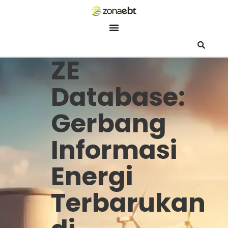
ZEBot
Asisten Digital ZonaEBT
ZE
Hai Kak!
Aku ZEBot, asisten digital ZonaEBT. Ada yang bisa kubantu ha
Database:
ini?
Gerbang
Informasi
Energi
Terbarukan