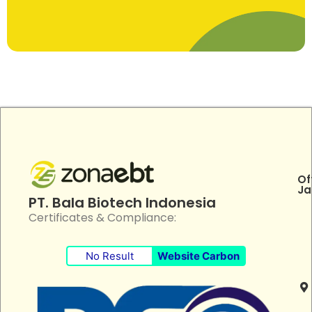
Of
Ja
PT. Bala Biotech Indonesia
Certificates & Compliance:
No Result
Website Carbon