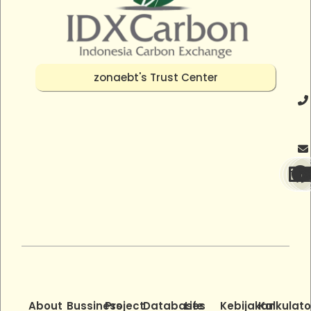
zonaebt's Trust Center
About
Bussiness
Project
Databases
Life
Kebijakan
Kalkulato