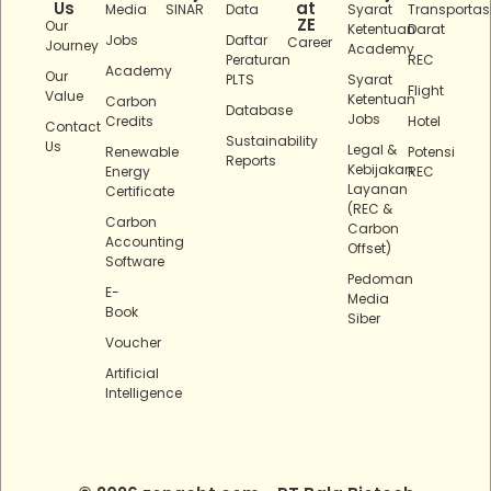
Us
at
Media
SINAR
Data
Syarat
Transportas
ZE
Our
Ketentuan
Darat
Jobs
Daftar
Career
Journey
Academy
Peraturan
REC
Academy
Our
PLTS
Syarat
Flight
Value
Ketentuan
Carbon
Database
Jobs
Credits
Hotel
Contact
Sustainability
Us
Legal &
Renewable
Potensi
Reports
Kebijakan
Energy
REC
Layanan
Certificate
(REC &
Carbon
Carbon
Accounting
Offset)
Software
Pedoman
E-
Media
Book
Siber
Voucher
Artificial
Intelligence