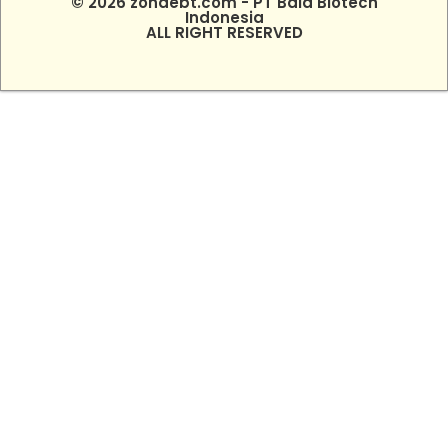
© 2026 zonaebt.com - PT Bala Biotech
Indonesia
ALL RIGHT RESERVED