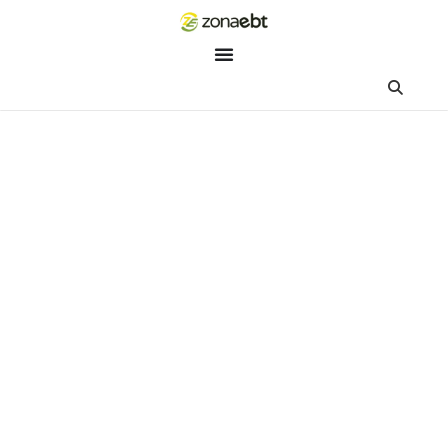
ZEBot
Asisten Digital ZonaEBT
Hai Kak!
Aku ZEBot, asisten digital ZonaEBT. Ada yang bisa kubantu ha
ini?