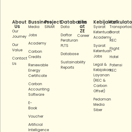
About
Bussiness
Project
Databases
Life
Kebijakan
Kalkulato
Us
at
Media
SINAR
Data
Syarat
Transportas
ZE
Our
Ketentuan
Darat
Jobs
Daftar
Career
Journey
Academy
Peraturan
REC
Academy
Our
PLTS
Syarat
Flight
Value
Ketentuan
Carbon
Database
Jobs
Credits
Hotel
Contact
Sustainability
Us
Legal &
Renewable
Potensi
Reports
Kebijakan
Energy
REC
Layanan
Certificate
(REC &
Carbon
Carbon
Accounting
Offset)
Software
Pedoman
E-
Media
Book
Siber
Voucher
Artificial
Intelligence