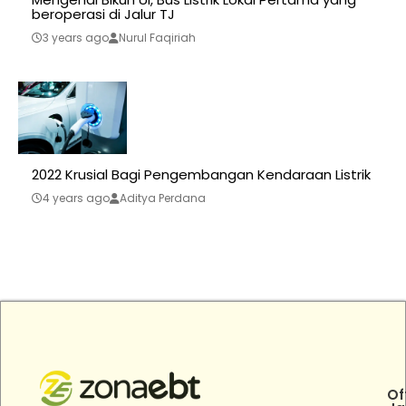
beroperasi di Jalur TJ
3 years ago
Nurul Faqiriah
2022 Krusial Bagi Pengembangan Kendaraan Listrik
4 years ago
Aditya Perdana
Of