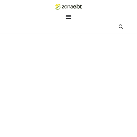
ZEBot
Asisten Digital ZonaEBT
Hai Kak!
Aku ZEBot, asisten digital ZonaEBT. Ada yang bisa kubantu ha
ini?