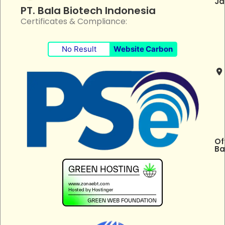
Ja
PT. Bala Biotech Indonesia
Certificates & Compliance:
No Result
Website Carbon
Of
Ba