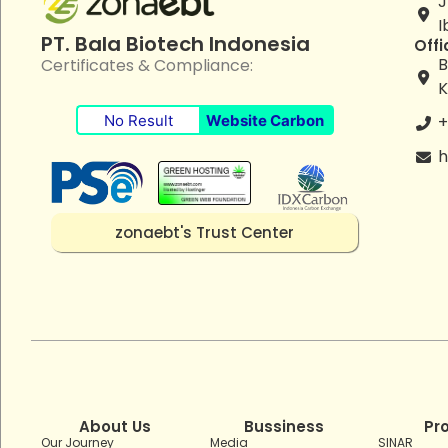
J
I
PT. Bala Biotech Indonesia
Offi
B
Certificates & Compliance:
K
No Result
Website Carbon
+
h
zonaebt's Trust Center
About Us
Bussiness
Pr
Our Journey
Media
SINAR