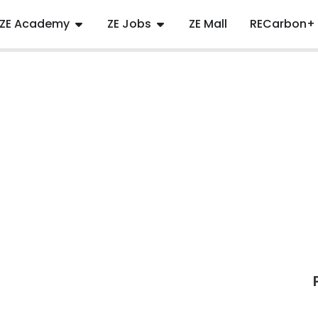
ZE Academy
ZE Jobs
ZE Mall
RECarbon+