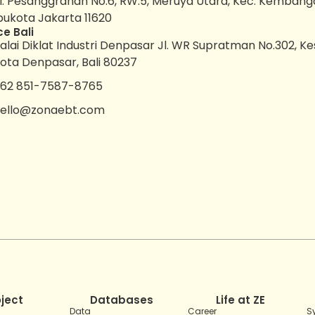
l. Pesanggrahan No.6, RW.5, Meruya Utara, Kec. Kembang
bukota Jakarta 11620
ce Bali
alai Diklat Industri Denpasar Jl. WR Supratman No.302, K
ota Denpasar, Bali 80237
62 851-7587-8765
ello@zonaebt.com
oject
Databases
Life at ZE
Data
Career
S