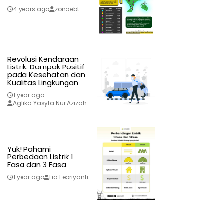
4 years ago
zonaebt
Revolusi Kendaraan
Listrik: Dampak Positif
pada Kesehatan dan
Kualitas Lingkungan
1 year ago
Agtika Yasyfa Nur Azizah
Yuk! Pahami
Perbedaan Listrik 1
Fasa dan 3 Fasa
1 year ago
Lia Febriyanti