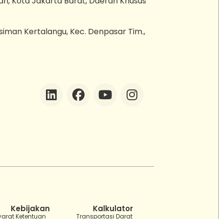
an, Kota Jakarta Barat, Daerah Khusus
esiman Kertalangu, Kec. Denpasar Tim.,
ZEBot
Asisten Digital ZonaEBT
Hai Kak!
Aku ZEBot, asisten digital ZonaEBT.
Ada yang bisa kubantu hari ini?
Kebijakan
Kalkulator
yarat Ketentuan
Transportasi Darat