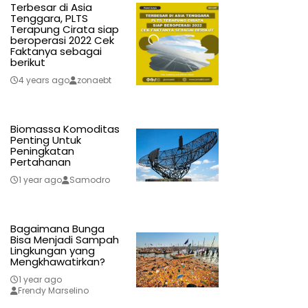
Terbesar di Asia
Tenggara, PLTS
Terapung Cirata siap
beroperasi 2022 Cek
Faktanya sebagai
berikut
4 years ago
zonaebt
Biomassa Komoditas
Penting Untuk
Peningkatan
Pertahanan
1 year ago
Samodro
Bagaimana Bunga
Bisa Menjadi Sampah
Lingkungan yang
Mengkhawatirkan?
1 year ago
Frendy Marselino