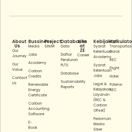
About
Bussiness
Project
Databases
Life
Kebijakan
Kalkulato
Us
at
Media
SINAR
Data
Syarat
Transportas
ZE
Our
Ketentuan
Darat
Jobs
Daftar
Career
Journey
Academy
Peraturan
REC
Academy
Our
PLTS
Syarat
Flight
Value
Ketentuan
Carbon
Database
Jobs
Credits
Hotel
Contact
Sustainability
Us
Legal &
Renewable
Potensi
Reports
Kebijakan
Energy
REC
Layanan
Certificate
(REC &
Carbon
Carbon
Accounting
Offset)
Software
Pedoman
E-
Media
Book
Siber