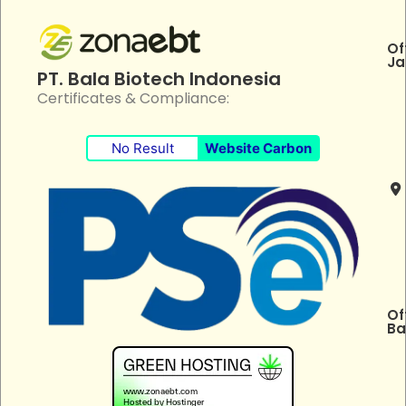
Of
Ja
PT. Bala Biotech Indonesia
Certificates & Compliance:
No Result
Website Carbon
Of
Ba