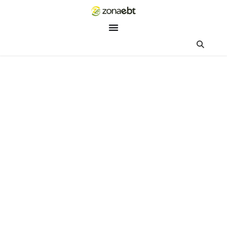
ZEBot
Asisten Digital ZonaEBT
Hai Kak!
Aku ZEBot, asisten digital ZonaEBT. Ada yang bisa kubantu ha
ini?