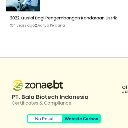
2022 Krusial Bagi Pengembangan Kendaraan Listrik
4 years ago
Aditya Perdana
Of
Ja
PT. Bala Biotech Indonesia
Certificates & Compliance:
No Result
Website Carbon