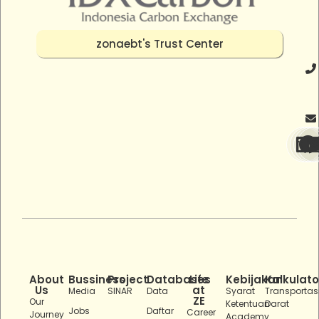
zonaebt's Trust Center
About
Bussiness
Project
Databases
Life
Kebijakan
Kalkulato
Us
at
Media
SINAR
Data
Syarat
Transportas
ZE
Our
Ketentuan
Darat
Jobs
Daftar
Career
Journey
Academy