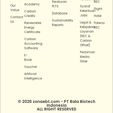
Peraturan
REC
Academy
Our
PLTS
Syarat
Flight
Value
Ketentuan
Carbon
Database
Jobs
Credits
Hotel
Contact
Sustainability
Us
Legal &
Renewable
Potensi
Reports
Kebijakan
Energy
REC
Layanan
Certificate
(REC &
Carbon
Carbon
Accounting
Offset)
Software
Pedoman
E-
Media
Book
Siber
Voucher
Artificial
Intelligence
© 2026 zonaebt.com - PT Bala Biotech
Indonesia
ALL RIGHT RESERVED