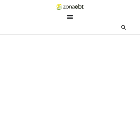
ZEBot
Asisten Digital ZonaEBT
Hai Kak!
Aku ZEBot, asisten digital ZonaEBT. Ada yang bisa kubantu ha
ini?