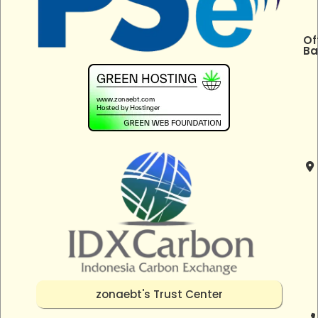
Of
Ba
zonaebt's Trust Center