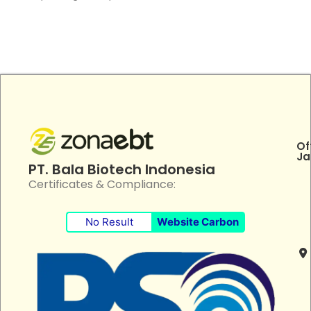
Of
Ja
PT. Bala Biotech Indonesia
Certificates & Compliance:
No Result
Website Carbon