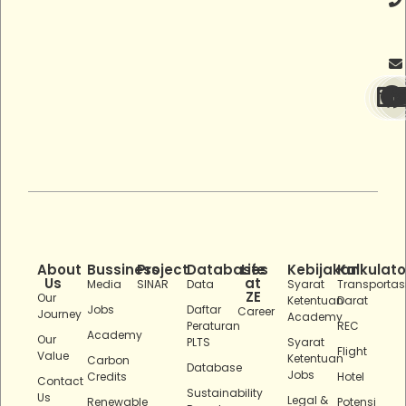
About
Bussiness
Project
Databases
Life
Kebijakan
Kalkulato
Us
at
Media
SINAR
Data
Syarat
Transportas
ZE
Our
Ketentuan
Darat
Jobs
Daftar
Career
Journey
Academy
Peraturan
REC
Academy
Our
PLTS
Syarat
Flight
Value
Ketentuan
Carbon
Database
Jobs
Credits
Hotel
Contact
Sustainability
Us
Legal &
Renewable
Potensi