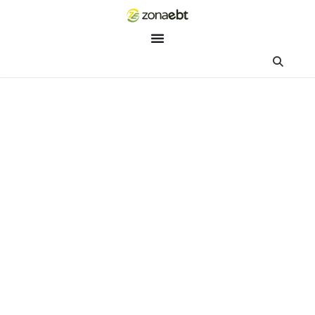
ZEBot
Asisten Digital ZonaEBT
Hai Kak!
Aku ZEBot, asisten digital ZonaEBT. Ada yang bisa kubantu ha
ini?