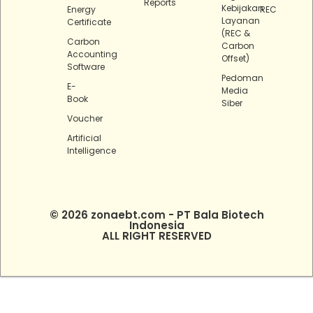
Reports
Kebijakan
Energy
REC
Layanan
Certificate
(REC &
Carbon
Carbon
Accounting
Offset)
Software
Pedoman
E-
Media
Book
Siber
Voucher
Artificial
Intelligence
© 2026 zonaebt.com - PT Bala Biotech
Indonesia
ALL RIGHT RESERVED