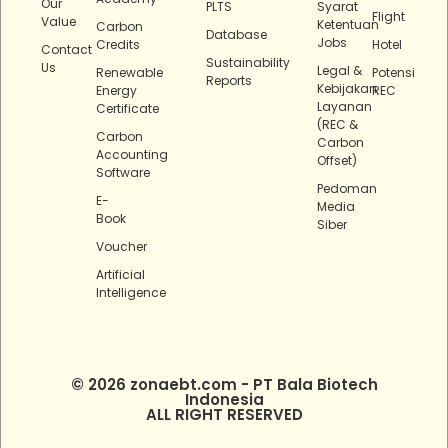
Our
PLTS
Syarat
Flight
Value
Ketentuan
Carbon
Database
Jobs
Credits
Hotel
Contact
Sustainability
Us
Legal &
Renewable
Potensi
Reports
Kebijakan
Energy
REC
Layanan
Certificate
(REC &
Carbon
Carbon
Accounting
Offset)
Software
Pedoman
E-
Media
Book
Siber
Voucher
Artificial
Intelligence
© 2026 zonaebt.com - PT Bala Biotech
Indonesia
ALL RIGHT RESERVED