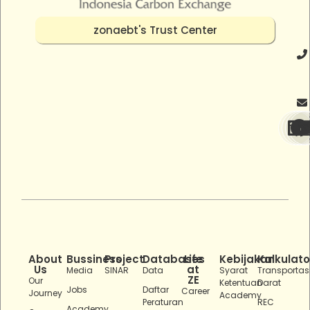
zonaebt's Trust Center
About
Bussiness
Project
Databases
Life
Kebijakan
Kalkulato
Us
at
Media
SINAR
Data
Syarat
Transportas
ZE
Our
Ketentuan
Darat
Jobs
Daftar
Career
Journey
Academy
Peraturan
REC
Academy