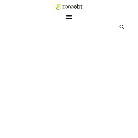
ZEBot
Asisten Digital ZonaEBT
Hai Kak!
Aku ZEBot, asisten digital ZonaEBT. Ada yang bisa kubantu ha
ini?