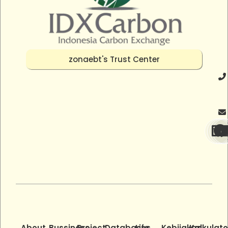
zonaebt's Trust Center
About
Bussiness
Project
Databases
Life
Kebijakan
Kalkulato