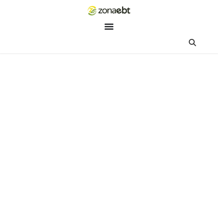
ZEBot
Asisten Digital ZonaEBT
Hai Kak!
Aku ZEBot, asisten digital ZonaEBT. Ada yang bisa kubantu ha
ini?