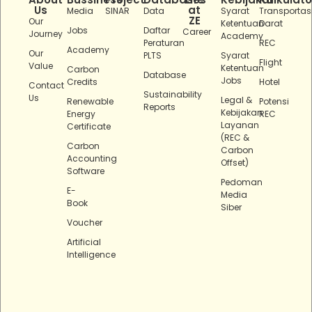
Us
at
Media
SINAR
Data
Syarat
Transportas
ZE
Our
Ketentuan
Darat
Jobs
Daftar
Career
Journey
Academy
Peraturan
REC
Academy
Our
PLTS
Syarat
Flight
Value
Ketentuan
Carbon
Database
Jobs
Credits
Hotel
Contact
Sustainability
Us
Legal &
Renewable
Potensi
Reports
Kebijakan
Energy
REC
Layanan
Certificate
(REC &
Carbon
Carbon
Accounting
Offset)
Software
Pedoman
E-
Media
Book
Siber
Voucher
Artificial
Intelligence