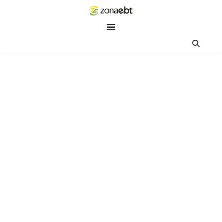
ZEBot
Asisten Digital ZonaEBT
Hai Kak!
Aku ZEBot, asisten digital ZonaEBT. Ada yang bisa kubantu ha
ini?