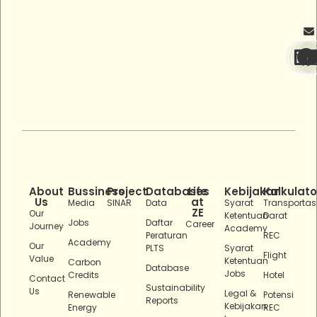
About
Bussiness
Project
Databases
Life
Kebijakan
Kalkulato
Us
at
Media
SINAR
Data
Syarat
Transportas
ZE
Our
Ketentuan
Darat
Jobs
Daftar
Career
Journey
Academy
Peraturan
REC
Academy
Our
PLTS
Syarat
Flight
Value
Ketentuan
Carbon
Database
Jobs
Credits
Hotel
Contact
Sustainability
Us
Legal &
Renewable
Potensi
Reports
Kebijakan
Energy
REC