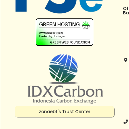
Of
Ba
zonaebt's Trust Center