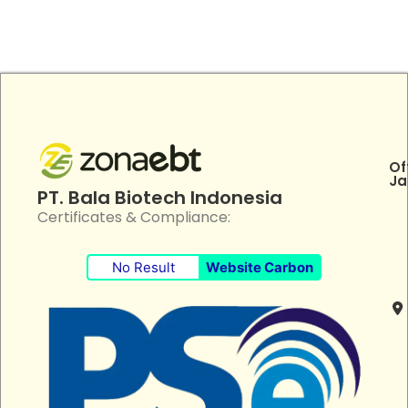
Of
Ja
PT. Bala Biotech Indonesia
Certificates & Compliance:
No Result
Website Carbon