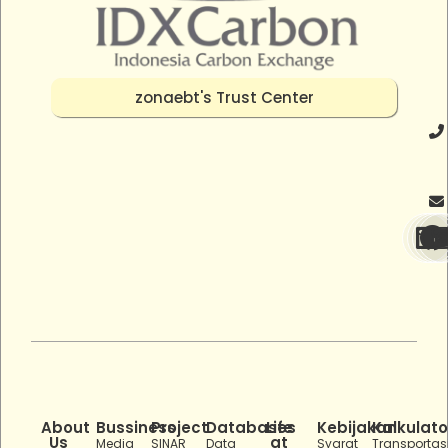
zonaebt's Trust Center
About
Bussiness
Project
Databases
Life
Kebijakan
Kalkulato
Us
at
Media
SINAR
Data
Syarat
Transportas