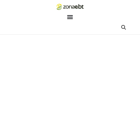
ZEBot
Asisten Digital ZonaEBT
Hai Kak!
Aku ZEBot, asisten digital ZonaEBT. Ada yang bisa kubantu ha
ini?