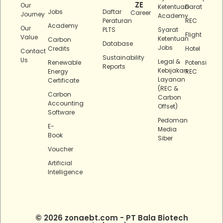
ZE
Our
Ketentuan
Darat
Jobs
Daftar
Career
Journey
Academy
Peraturan
REC
Academy
Our
PLTS
Syarat
Flight
Value
Ketentuan
Carbon
Database
Jobs
Credits
Hotel
Contact
Sustainability
Us
Legal &
Renewable
Potensi
Reports
Kebijakan
Energy
REC
Layanan
Certificate
(REC &
Carbon
Carbon
Accounting
Offset)
Software
Pedoman
E-
Media
Book
Siber
Voucher
Artificial
Intelligence
© 2026 zonaebt.com - PT Bala Biotech