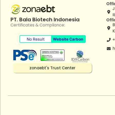
Offi
J
I
PT. Bala Biotech Indonesia
Offi
B
Certificates & Compliance:
K
No Result
Website Carbon
+
h
zonaebt's Trust Center