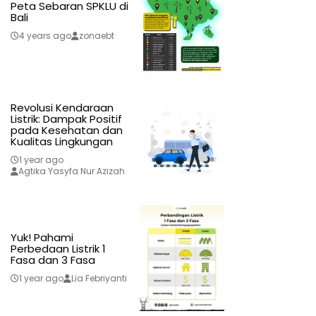
Peta Sebaran SPKLU di
Bali
4 years ago
zonaebt
Revolusi Kendaraan
Listrik: Dampak Positif
pada Kesehatan dan
Kualitas Lingkungan
1 year ago
Agtika Yasyfa Nur Azizah
Yuk! Pahami
Perbedaan Listrik 1
Fasa dan 3 Fasa
1 year ago
Lia Febriyanti