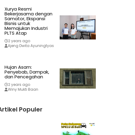
Xurya Resmi
Bekerjasama dengan
Samator, Ekspansi
Bisnis untuk
Memajukan Industri
PLTS Atap
2 years ago
Ajeng Dwita Ayuningtyas
Hujan Asam:
Penyebab, Dampak,
dan Pencegahan
2 years ago
Winy Mukti Baan
Artikel Populer