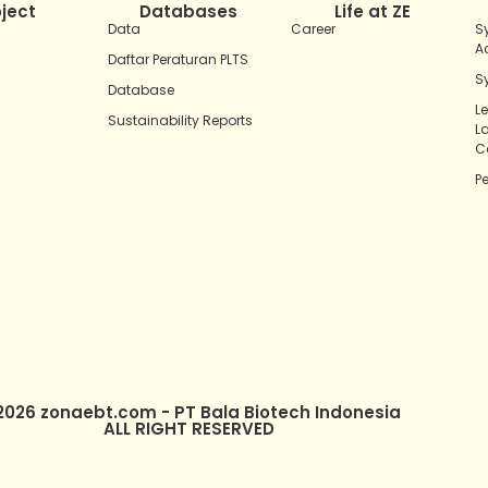
oject
Databases
Life at ZE
Data
Career
S
A
Daftar Peraturan PLTS
S
Database
L
Sustainability Reports
L
C
P
2026 zonaebt.com - PT Bala Biotech Indonesia
ALL RIGHT RESERVED