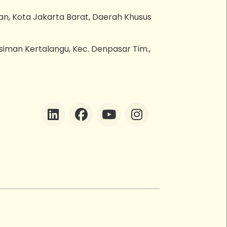
an, Kota Jakarta Barat, Daerah Khusus
esiman Kertalangu, Kec. Denpasar Tim.,
ZEBot
Asisten Digital ZonaEBT
Hai Kak!
Aku ZEBot, asisten digital ZonaEBT.
Ada yang bisa kubantu hari ini?