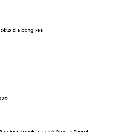
okus di Bidang NRE
esia
 Panduan Lengkap untuk Proyek Energi