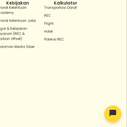
Kebijakan
Kalkulator
yarat Ketentuan
Transportasi Darat
cademy
REC
yarat Ketentuan Jobs
Flight
egal & Kebijakan
Hotel
ayanan (REC &
arbon Offset)
Potensi REC
edoman Media Siber