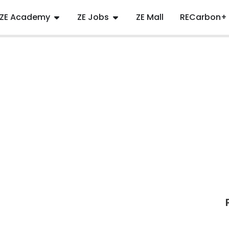
ZE Academy
ZE Jobs
ZE Mall
RECarbon+