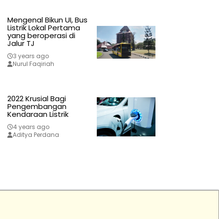
Mengenal Bikun UI, Bus
Listrik Lokal Pertama
yang beroperasi di
Jalur TJ
3 years ago
Nurul Faqiriah
2022 Krusial Bagi
Pengembangan
Kendaraan Listrik
4 years ago
Aditya Perdana