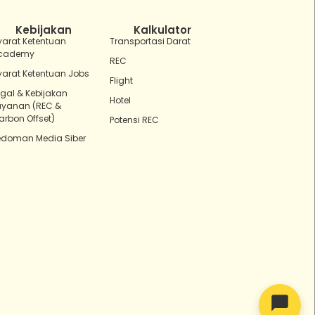
Ada yang bisa kubantu hari ini?
Kebijakan
Kalkulator
yarat Ketentuan
Transportasi Darat
cademy
REC
yarat Ketentuan Jobs
Flight
egal & Kebijakan
Hotel
ayanan (REC &
arbon Offset)
Potensi REC
edoman Media Siber