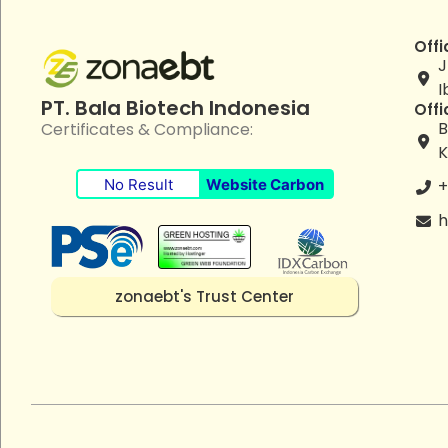
Offi
J
I
PT. Bala Biotech Indonesia
Offi
B
Certificates & Compliance:
K
No Result
Website Carbon
+
h
zonaebt's Trust Center