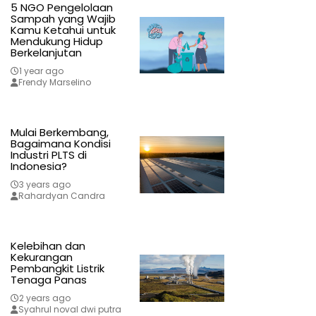
5 NGO Pengelolaan
Sampah yang Wajib
Kamu Ketahui untuk
Mendukung Hidup
Berkelanjutan
1 year ago
Frendy Marselino
Mulai Berkembang,
Bagaimana Kondisi
Industri PLTS di
Indonesia?
3 years ago
Rahardyan Candra
Kelebihan dan
Kekurangan
Pembangkit Listrik
Tenaga Panas
2 years ago
Syahrul noval dwi putra