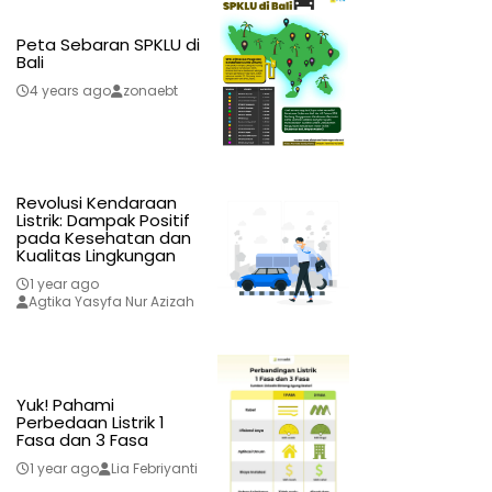
Peta Sebaran SPKLU di
Bali
4 years ago
zonaebt
Revolusi Kendaraan
Listrik: Dampak Positif
pada Kesehatan dan
Kualitas Lingkungan
1 year ago
Agtika Yasyfa Nur Azizah
Yuk! Pahami
Perbedaan Listrik 1
Fasa dan 3 Fasa
1 year ago
Lia Febriyanti