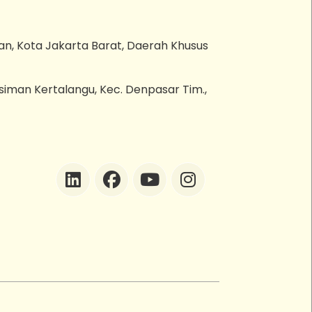
an, Kota Jakarta Barat, Daerah Khusus
esiman Kertalangu, Kec. Denpasar Tim.,
ZEBot
Asisten Digital ZonaEBT
Hai Kak!
Aku ZEBot, asisten digital ZonaEBT.