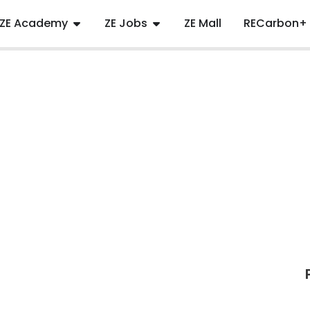
ZE Academy
ZE Jobs
ZE Mall
RECarbon+