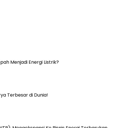
h Menjadi Energi Listrik?
ya Terbesar di Dunia!
(UNTR): Mengekspansi Ke Bisnis Energi Terbarukan