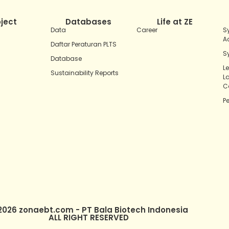
oject
Databases
Life at ZE
Data
Career
S
A
Daftar Peraturan PLTS
S
Database
L
Sustainability Reports
L
C
P
2026 zonaebt.com - PT Bala Biotech Indonesia
ALL RIGHT RESERVED