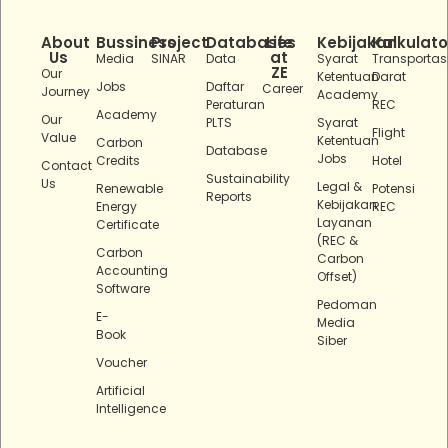
About
Bussiness
Project
Databases
Life
Kebijakan
Kalkulato
Us
at
Media
SINAR
Data
Syarat
Transportas
ZE
Our
Ketentuan
Darat
Jobs
Daftar
Career
Journey
Academy
Peraturan
REC
Academy
Our
PLTS
Syarat
Flight
Value
Ketentuan
Carbon
Database
Jobs
Credits
Hotel
Contact
Sustainability
Us
Legal &
Renewable
Potensi
Reports
Kebijakan
Energy
REC
Layanan
Certificate
(REC &
Carbon
Carbon
Accounting
Offset)
Software
Pedoman
E-
Media
Book
Siber
Voucher
Artificial
Intelligence