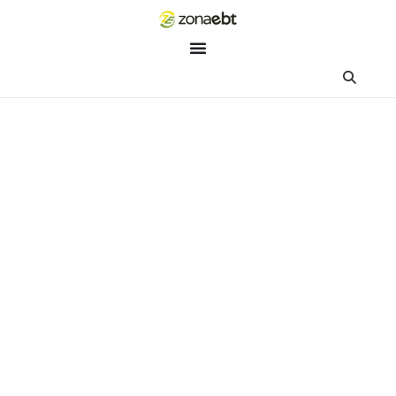
ZEBot
Asisten Digital ZonaEBT
Hai Kak!
Aku ZEBot, asisten digital ZonaEBT. Ada yang bisa kubantu ha
ini?